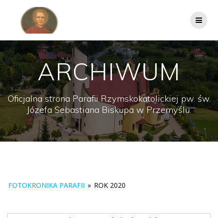
Przejdź
do
treści
ARCHIWUM
Oficjalna strona Parafii Rzymskokatolickiej pw. św.
Józefa Sebastiana Biskupa w Przemyślu.
FOTOKRONIKA PARAFII
»
ROK 2020