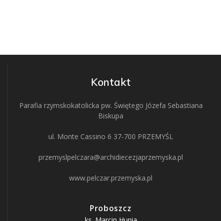
Kontakt
Parafia rzymskokatolicka pw. Świętego Józefa Sebastiana
Biskupa
ul. Monte Cassino 6 37-700 PRZEMYŚL
przemyslpelczara@archidiecezjaprzemyska.pl
www.pelczar.przemyska.pl
Proboszcz
ks. Marcin Hunia