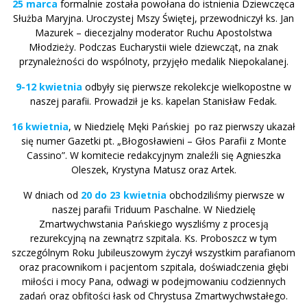
25 marca
formalnie została powołana do istnienia Dziewczęca
Służba Maryjna. Uroczystej Mszy Świętej, przewodniczył ks. Jan
Mazurek – diecezjalny moderator Ruchu Apostolstwa
Młodzieży. Podczas Eucharystii wiele dziewcząt, na znak
przynależności do wspólnoty, przyjęło medalik Niepokalanej.
9-12 kwietnia
odbyły się pierwsze rekolekcje wielkopostne w
naszej parafii. Prowadził je ks. kapelan Stanisław Fedak.
16 kwietnia
, w Niedzielę Męki Pańskiej po raz pierwszy ukazał
się numer Gazetki pt. „Błogosławieni – Głos Parafii z Monte
Cassino”. W komitecie redakcyjnym znaleźli się Agnieszka
Oleszek, Krystyna Matusz oraz Artek.
W dniach od
20 do 23 kwietnia
obchodziliśmy pierwsze w
naszej parafii Triduum Paschalne. W Niedzielę
Zmartwychwstania Pańskiego wyszliśmy z procesją
rezurekcyjną na zewnątrz szpitala. Ks. Proboszcz w tym
szczególnym Roku Jubileuszowym życzył wszystkim parafianom
oraz pracownikom i pacjentom szpitala, doświadczenia głębi
miłości i mocy Pana, odwagi w podejmowaniu codziennych
zadań oraz obfitości łask od Chrystusa Zmartwychwstałego.