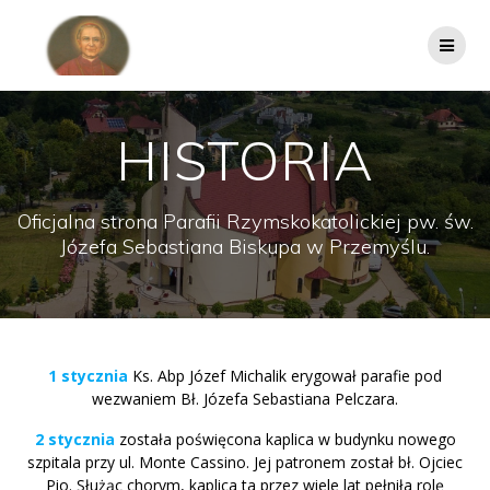
Przejdź
do
treści
HISTORIA
Oficjalna strona Parafii Rzymskokatolickiej pw. św.
Józefa Sebastiana Biskupa w Przemyślu.
1 stycznia
Ks. Abp Józef Michalik erygował parafie pod
wezwaniem Bł. Józefa Sebastiana Pelczara.
2 stycznia
została poświęcona kaplica w budynku nowego
szpitala przy ul. Monte Cassino. Jej patronem został bł. Ojciec
Pio. Służąc chorym, kaplica ta przez wiele lat pełniła rolę