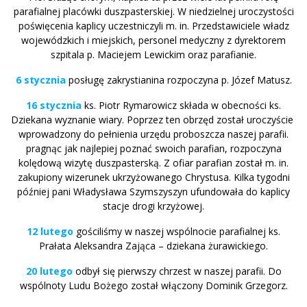
parafialnej placówki duszpasterskiej. W niedzielnej uroczystości
poświęcenia kaplicy uczestniczyli m. in. Przedstawiciele władz
wojewódzkich i miejskich, personel medyczny z dyrektorem
szpitala p. Maciejem Lewickim oraz parafianie.
6 stycznia
posługę zakrystianina rozpoczyna p. Józef Matusz.
16 stycznia
ks. Piotr Rymarowicz składa w obecności ks.
Dziekana wyznanie wiary. Poprzez ten obrzęd został uroczyście
wprowadzony do pełnienia urzędu proboszcza naszej parafii.
pragnąc jak najlepiej poznać swoich parafian, rozpoczyna
kolędową wizytę duszpasterską. Z ofiar parafian został m. in.
zakupiony wizerunek ukrzyżowanego Chrystusa. Kilka tygodni
później pani Władysława Szymszyszyn ufundowała do kaplicy
stacje drogi krzyżowej.
12 lutego
gościliśmy w naszej wspólnocie parafialnej ks.
Prałata Aleksandra Zająca – dziekana żurawickiego.
20 lutego
odbył się pierwszy chrzest w naszej parafii. Do
wspólnoty Ludu Bożego został włączony Dominik Grzegorz.