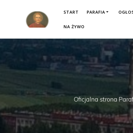
Przejdź
do
START
PARAFIA
OGŁO
treści
NA ŻYWO
Oficjalna strona Para