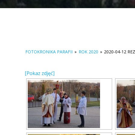
FOTOKRONIKA PARAFII
»
ROK 2020
»
2020-04-12 RE
[Pokaz zdjęć]