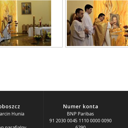
oboszcz
Numer konta
arcin Hunia
BNP Paribas
91 2030 0045 1110 0000 0090
n parafialny
6290