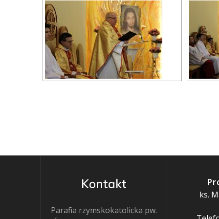
Pr
Kontakt
ks. M
Parafia rzymskokatolicka pw.
Telefo