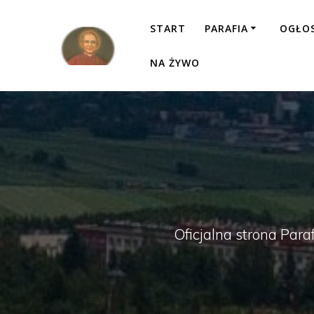
Przejdź
do
START
PARAFIA
OGŁO
treści
NA ŻYWO
Oficjalna strona Para