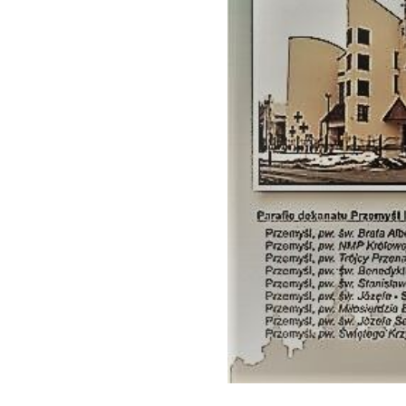
św. Marii Magdaleny
tel. 016 671 05 89
św. Brata Alberta
tel. 016 670 21 08
Trójcy Przenajświętszej
tel. 016 670 43 51
św. Józefa Sebastiana Pelczara
tel. 016 670 15 22