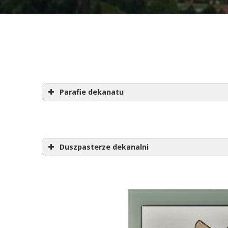
Parafie dekanatu
Buszkowice,
NMP Królowej
Duszpasterze dekanalni
tel. 016 670 72 87
MB Częstochowskiej
Tadeusz BAJ
tel. 016 671 00 38