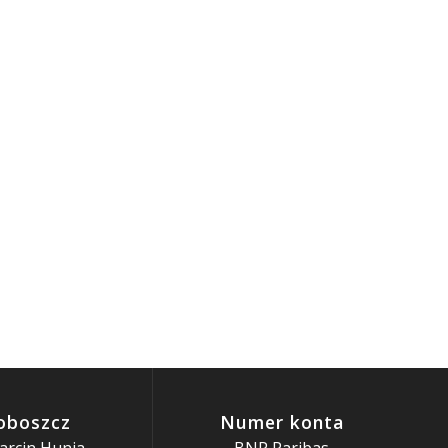
i Metodego
oboszcz
Numer konta