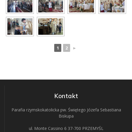
1
2
►
Kontakt
Parafia rzymskokatolicka pw. Świętego Józefa Sebastiana
Biskupa
ul. Monte Cassino 6 37-700 PRZEMYŚL