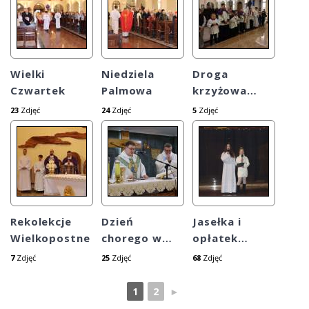
Wielki
Niedziela
Droga
Czwartek
Palmowa
krzyżowa
…
23
Zdjęć
24
Zdjęć
5
Zdjęć
Rekolekcje
Dzień
Jasełka i
Wielkopostne
chorego w
…
opłatek
…
7
Zdjęć
25
Zdjęć
68
Zdjęć
1
2
►