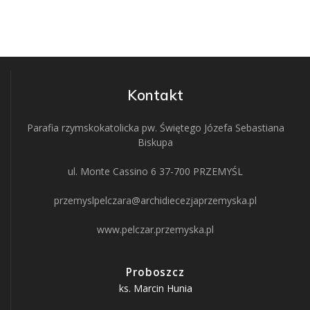
Kontakt
Parafia rzymskokatolicka pw. Świętego Józefa Sebastiana
Biskupa
ul. Monte Cassino 6 37-700 PRZEMYŚL
przemyslpelczara@archidiecezjaprzemyska.pl
www.pelczar.przemyska.pl
Proboszcz
ks. Marcin Hunia