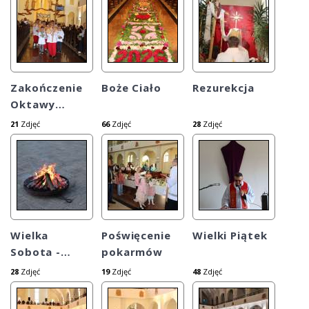
Zakończenie
Boże Ciało
Rezurekcja
Oktawy
…
21
Zdjęć
66
Zdjęć
28
Zdjęć
Wielka
Poświęcenie
Wielki Piątek
Sobota -
…
pokarmów
28
Zdjęć
19
Zdjęć
48
Zdjęć