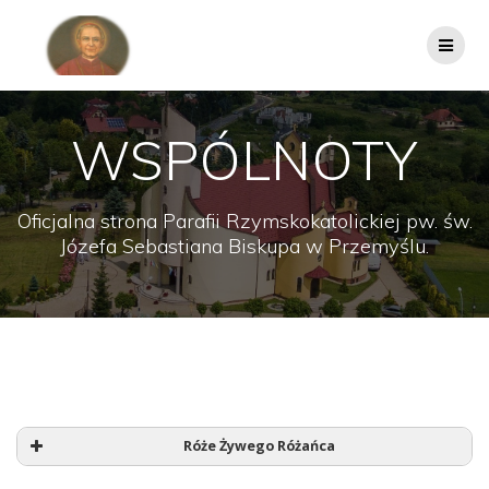
Przejdź
do
treści
WSPÓLNOTY
Oficjalna strona Parafii Rzymskokatolickiej pw. św.
Józefa Sebastiana Biskupa w Przemyślu.
Róże Żywego Różańca