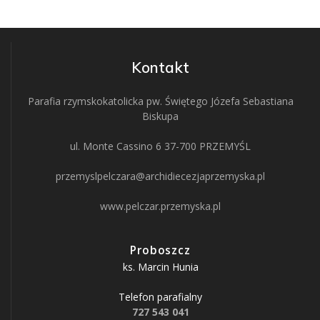
Kontakt
Parafia rzymskokatolicka pw. Świętego Józefa Sebastiana
Biskupa
ul. Monte Cassino 6 37-700 PRZEMYŚL
przemyslpelczara@archidiecezjaprzemyska.pl
www.pelczar.przemyska.pl
Proboszcz
ks. Marcin Hunia
Telefon parafialny
727 543 041