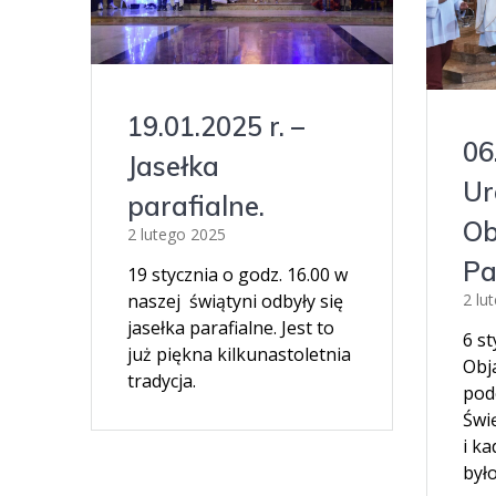
19.01.2025 r. –
06
Jasełka
Ur
parafialne.
Ob
2 lutego 2025
Pa
19 stycznia o godz. 16.00 w
2 lu
naszej świątyni odbyły się
jasełka parafialne. Jest to
6 s
już piękna kilkunastoletnia
Obj
tradycja.
pod
Świ
i ka
było