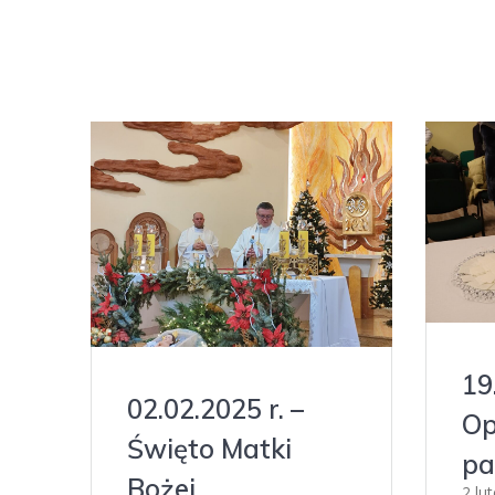
19
02.02.2025 r. –
Op
Święto Matki
pa
Bożej
2 lu