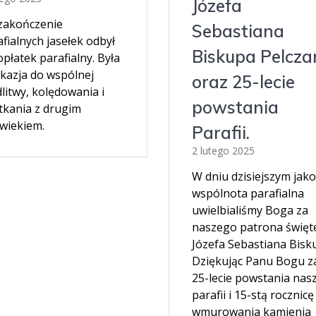
Józefa
zakończenie
Sebastiana
fialnych jasełek odbył
Biskupa Pelcza
opłatek parafialny. Była
okazja do wspólnej
oraz 25-lecie
litwy, kolędowania i
powstania
tkania z drugim
owiekiem.
Parafii.
2 lutego 2025
W dniu dzisiejszym jako
wspólnota parafialna
uwielbialiśmy Boga za
naszego patrona święt
Józefa Sebastiana Bisk
Dziękując Panu Bogu z
25-lecie powstania nasz
parafii i 15-stą rocznicę
wmurowania kamienia