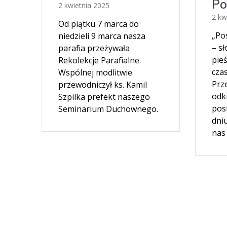
Po
2 kwietnia 2025
2 kw
Od piątku 7 marca do
„Po
niedzieli 9 marca nasza
– sł
parafia przeżywała
pie
Rekolekcje Parafialne.
cza
Wspólnej modlitwie
Prz
przewodniczył ks. Kamil
odk
Szpilka prefekt naszego
pos
Seminarium Duchownego.
dni
nas 