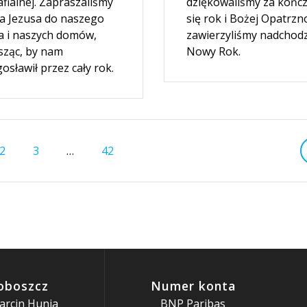
fialnej. Zapraszaliśmy
dziękowaliśmy za końc
a Jezusa do naszego
się rok i Bożej Opatrzn
ia i naszych domów,
zawierzyliśmy nadchod
sząc, by nam
Nowy Rok.
osławił przez cały rok.
Strona
Strona
Strona
2
3
…
42
oboszcz
Numer konta
arcin Hunia
BNP Paribas