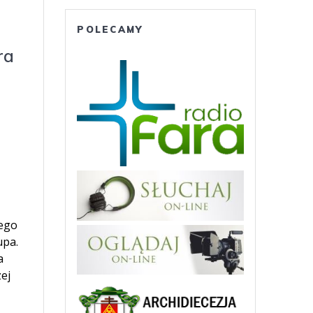
POLECAMY
ra
ego
upa.
a
ej