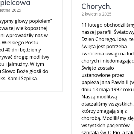
pielcowa
Chorych.
ietnia 2025
2 kwietnia 2025
sypmy głowy popiołem”
11 lutego obchodziliśm
owa tej wielkopostnej
naszej parafii Światow
śni wprowadziły nas w
Dzień Chorego. Ideą t
s Wielkiego Postu.
święta jest potrzeba
ed 40 dni będziemy
zwrócenia uwagi na lud
rywać drogę: modlitwy,
chorych i niedomagając
tu i jałmużny. W tym
Święto zostało
u Słowo Boże głosił do
ustanowione przez
ks. Kamil Szpilka.
papieża Jana Pawła II (
dniu 13 maja 1992 roku
Naszą modlitwą
otaczaliśmy wszystkich,
którzy zmagają się z
chorobą. Modliliśmy się
wszystkich pacjentów
szpitala św. O Pio, a ta