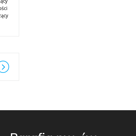
zący
ości
zący