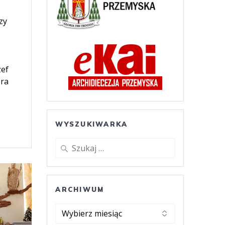
zy
zef
era
WYSZUKIWARKA
Szukaj:
ARCHIWUM
ARCHIWUM