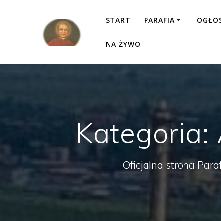
Przejdź
do
START
PARAFIA
OGŁO
treści
NA ŻYWO
Kategoria:
Oficjalna strona Para