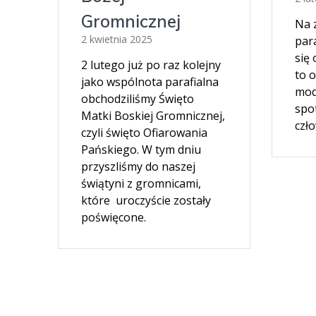
Gromnicznej
Na 
2 kwietnia 2025
para
się 
2 lutego już po raz kolejny
to 
jako wspólnota parafialna
mod
obchodziliśmy Święto
spo
Matki Boskiej Gromnicznej,
czł
czyli święto Ofiarowania
Pańskiego. W tym dniu
przyszliśmy do naszej
świątyni z gromnicami,
które uroczyście zostały
poświęcone.