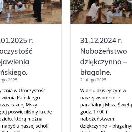
.01.2025 r. –
31.12.2024 r. –
oczystość
Nabożeństwo
jawienia
dziękczynno –
ńskiego.
błagalne.
tego 2025
2 lutego 2025
tycznia w Uroczystość
W dniu dzisiejszym w
awienia Pańskiego
naszej wspólnocie
czas każdej Mszy
parafialnej Mszą Świętą
ętej poświęciliśmy kredę
godz. 17.00 i
dzidło, którą można
nabożeństwem
 nabyć u naszej scholii
dziękczynno – błagaln