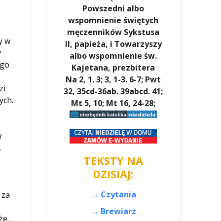
Powszedni albo
wspomnienie świętych
męczenników Sykstusa
y w
II, papieża, i Towarzyszy
y
albo wspomnienie św.
ego
Kajetana, prezbitera
Na 2, 1. 3; 3, 1-3. 6-7; Pwt
zi
32, 35cd-36ab. 39abcd. 41;
ych.
Mt 5, 10; Mt 16, 24-28;
w
.
TEKSTY NA
DZISIAJ:
→ Czytania
 za
→ Brewiarz
kże…