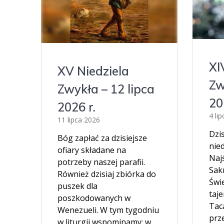
XI
XV Niedziela
Zw
Zwykła – 12 lipca
20
2026 r.
4 li
11 lipca 2026
Dzis
Bóg zapłać za dzisiejsze
nied
ofiary składane na
Naj
potrzeby naszej parafii.
Sak
Również dzisiaj zbiórka do
Świę
puszek dla
taj
poszkodowanych w
Taca
Wenezueli. W tym tygodniu
prz
w liturgii wspominamy: w