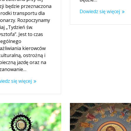
zji będzie przeznaczona
Dowiedz się więcej
środki transportu dla
jonarzy. Rozpoczynamy
iaj „Tydzień św.
sztofa”. Jest to czas
zególnego
ażliwiania kierowców
ulturalną, ostrożną i
pieczną jazdę oraz na
zanowanie…
iedz się więcej