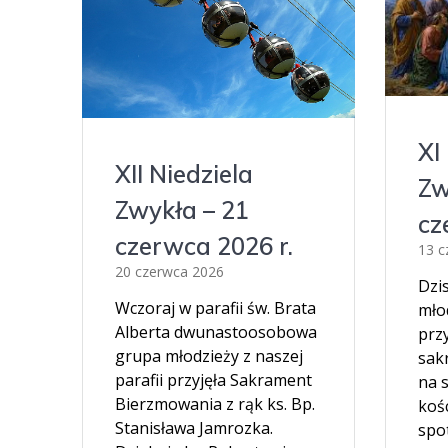
XI
XII Niedziela
Zw
Zwykła – 21
cz
czerwca 2026 r.
13 c
20 czerwca 2026
Dzi
Wczoraj w parafii św. Brata
młod
Alberta dwunastoosobowa
prz
grupa młodzieży z naszej
sak
parafii przyjęła Sakrament
na 
Bierzmowania z rąk ks. Bp.
kośc
Stanisława Jamrozka.
spo