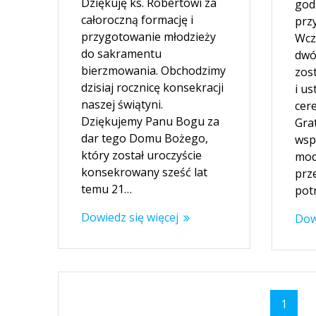
Dziękuję ks. Robertowi za
god
całoroczną formację i
prz
przygotowanie młodzieży
Wcz
do sakramentu
dwó
bierzmowania. Obchodzimy
zos
dzisiaj rocznicę konsekracji
i u
naszej świątyni.
cer
Dziękujemy Panu Bogu za
Gra
dar tego Domu Bożego,
wsp
który został uroczyście
modl
konsekrowany sześć lat
prz
temu 21…
pot
Dowiedz się więcej
Dow
Nawigacja
Strona
1