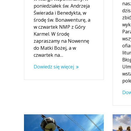
nas
poniedziałek św. Andrzeja
dzi
Świerada i Benedykta, w
zbi
środę św. Bonawenturę, a
wyk
w czwartek NMP z Góry
Par
Karmel. W środę
wsz
zapraszamy na Nowennę
ofi
do Matki Bożej, a w
lit
czwartek na…
Bło
Dowiedz się więcej
Ulm
wst
pol
Dow