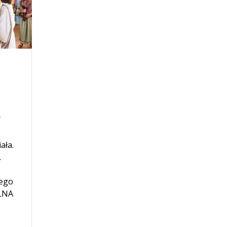
.
ała.
.
iego
ALNA