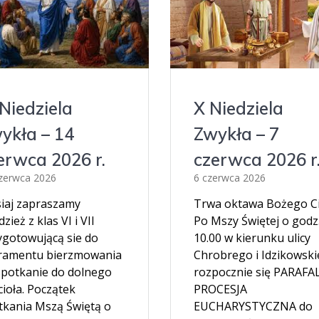
X Niedziela
 Niedziela
Zwykła – 7
ykła – 14
czerwca 2026 r
erwca 2026 r.
6 czerwca 2026
zerwca 2026
Trwa oktawa Bożego Ci
siaj zapraszamy
Po Mszy Świętej o godz
zież z klas VI i VII
10.00 w kierunku ulicy
ygotowującą sie do
Chrobrego i Idzikowsk
ramentu bierzmowania
rozpocznie się PARAF
spotkanie do dolnego
PROCESJA
ioła. Początek
EUCHARYSTYCZNA do
tkania Mszą Świętą o