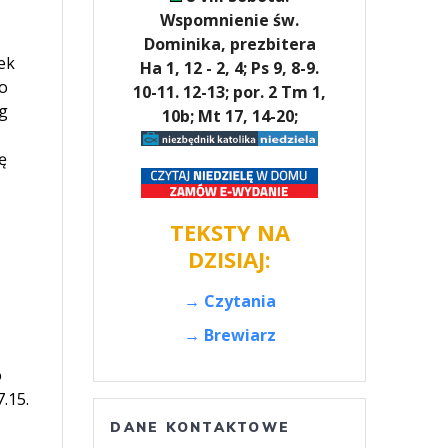
Wspomnienie św.
Dominika, prezbitera
ek
Ha 1, 12 - 2, 4; Ps 9, 8-9.
o
10-11. 12-13; por. 2 Tm 1,
g
10b; Mt 17, 14-20;
ę
TEKSTY NA
DZISIAJ:
→ Czytania
→ Brewiarz
o
.15.
DANE KONTAKTOWE