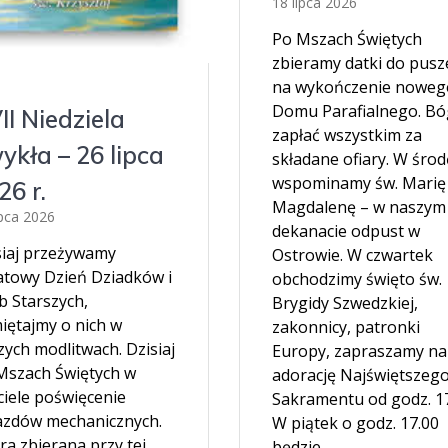
18 lipca 2026
Po Mszach Świętych
zbieramy datki do pusz
na wykończenie noweg
Domu Parafialnego. Bó
II Niedziela
zapłać wszystkim za
ykła – 26 lipca
składane ofiary. W środ
wspominamy św. Marię
26 r.
Magdalenę – w naszym
ipca 2026
dekanacie odpust w
siaj przeżywamy
Ostrowie. W czwartek
atowy Dzień Dziadków i
obchodzimy święto św.
b Starszych,
Brygidy Szwedzkiej,
iętajmy o nich w
zakonnicy, patronki
ych modlitwach. Dzisiaj
Europy, zapraszamy na
Mszach Świętych w
adorację Najświętszeg
ciele poświęcenie
Sakramentu od godz. 17
azdów mechanicznych.
W piątek o godz. 17.00
ra zbierana przy tej
będzie…