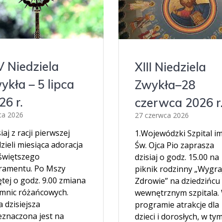
V Niedziela
XIII Niedziela
ykła – 5 lipca
Zwykła–28
26 r.
czerwca 2026 r
pca 2026
27 czerwca 2026
iaj z racji pierwszej
1.Wojewódzki Szpital im
zieli miesiąca adoracja
Św. Ojca Pio zaprasza
świętszego
dzisiaj o godz. 15.00 na
ramentu. Po Mszy
piknik rodzinny „Wygra
tej o godz. 9.00 zmiana
Zdrowie” na dziedzińcu
emnic różańcowych.
wewnętrznym szpitala.
 dzisiejsza
programie atrakcje dla
eznaczona jest na
dzieci i dorosłych, w ty