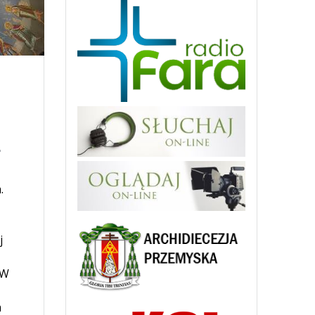
.
.
j
 W
m