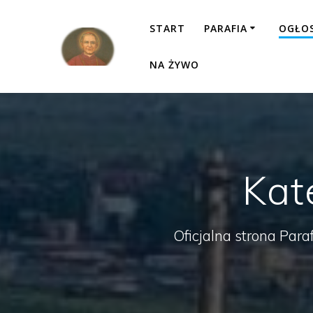
Przejdź
do
START
PARAFIA
OGŁO
treści
NA ŻYWO
Kat
Oficjalna strona Para