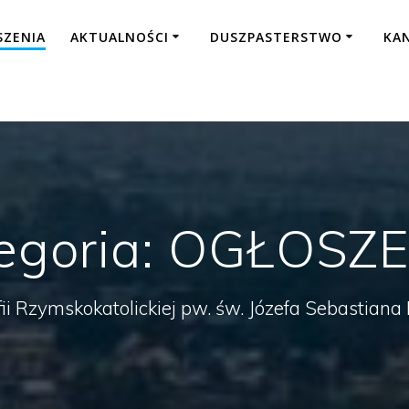
SZENIA
AKTUALNOŚCI
DUSZPASTERSTWO
KA
egoria:
OGŁOSZE
fii Rzymskokatolickiej pw. św. Józefa Sebastian