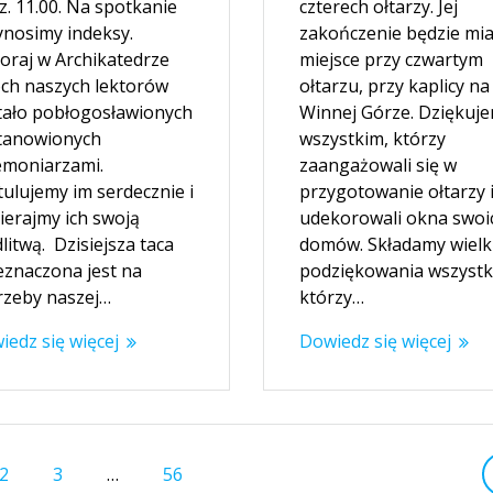
czterech ołtarzy. Jej
z. 11.00. Na spotkanie
zakończenie będzie mia
ynosimy indeksy.
miejsce przy czwartym
oraj w Archikatedrze
ołtarzu, przy kaplicy na
ch naszych lektorów
Winnej Górze. Dziękuj
tało pobłogosławionych
wszystkim, którzy
stanowionych
zaangażowali się w
emoniarzami.
przygotowanie ołtarzy 
tulujemy im serdecznie i
udekorowali okna swoi
ierajmy ich swoją
domów. Składamy wielk
itwą. Dzisiejsza taca
podziękowania wszystk
eznaczona jest na
którzy…
rzeby naszej…
Dowiedz się więcej
iedz się więcej
Strona
Strona
Strona
2
3
…
56