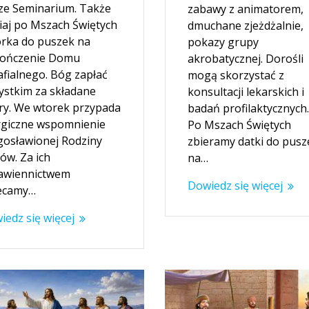
ze Seminarium. Także
zabawy z animatorem,
siaj po Mszach Świętych
dmuchane zjeżdżalnie,
órka do puszek na
pokazy grupy
ończenie Domu
akrobatycznej. Dorośli
afialnego. Bóg zapłać
mogą skorzystać z
ystkim za składane
konsultacji lekarskich i
ary. We wtorek przypada
badań profilaktycznych.
urgiczne wspomnienie
Po Mszach Świętych
gosławionej Rodziny
zbieramy datki do pusz
ów. Za ich
na…
awiennictwem
Dowiedz się więcej
ecamy…
iedz się więcej