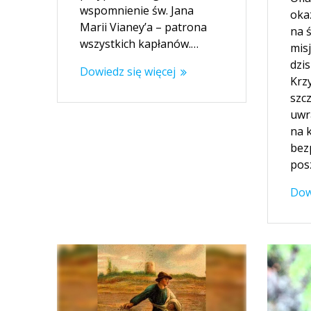
wspomnienie św. Jana
oka
Marii Vianey’a – patrona
na 
wszystkich kapłanów.…
mis
dzis
Dowiedz się więcej
Krzy
szc
uwr
na k
bez
pos
Dow