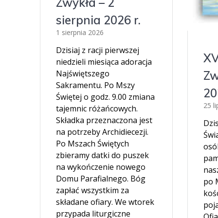
Zwykła – 2
sierpnia 2026 r.
1 sierpnia 2026
Dzisiaj z racji pierwszej
XV
niedzieli miesiąca adoracja
Zw
Najświętszego
Sakramentu. Po Mszy
20
Świętej o godz. 9.00 zmiana
25 l
tajemnic różańcowych.
Składka przeznaczona jest
Dzi
na potrzeby Archidiecezji.
Świ
Po Mszach Świętych
osó
zbieramy datki do puszek
pam
na wykończenie nowego
nasz
Domu Parafialnego. Bóg
po 
zapłać wszystkim za
koś
składane ofiary. We wtorek
poj
przypada liturgiczne
Ofia