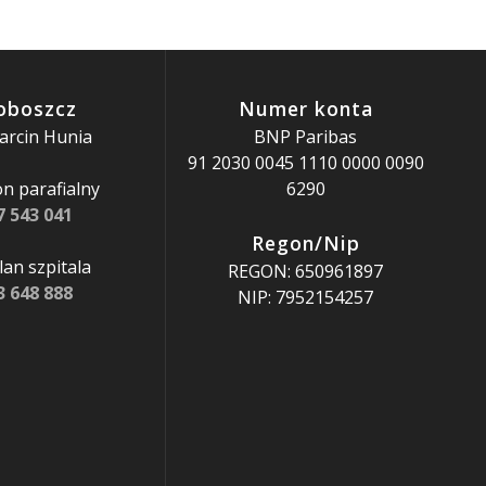
oboszcz
Numer konta
arcin Hunia
BNP Paribas
91 2030 0045 1110 0000 0090
n parafialny
6290
7 543 041
Regon/Nip
an szpitala
REGON: 650961897
3 648 888
NIP: 7952154257