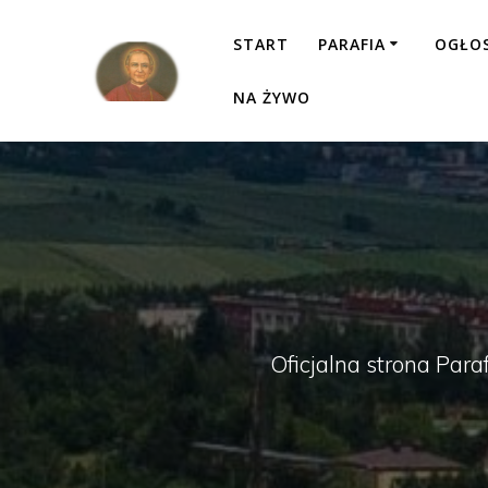
Przejdź
do
START
PARAFIA
OGŁO
treści
NA ŻYWO
Oficjalna strona Para