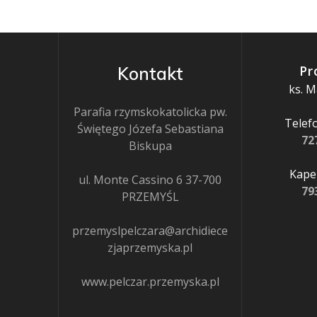
Pr
Kontakt
ks. M
Parafia rzymskokatolicka pw.
Telefo
Świętego Józefa Sebastiana
72
Biskupa
Kapel
ul. Monte Cassino 6 37-700
79
PRZEMYŚL
przemyslpelczara@archidiece
zjaprzemyska.pl
www.pelczar.przemyska.pl