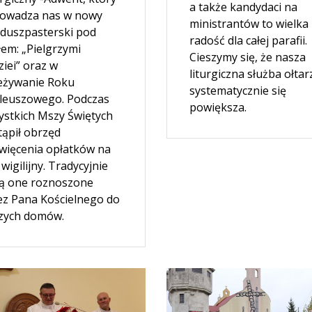
a także kandydaci na
owadza nas w nowy
ministrantów to wielka
 duszpasterski pod
radość dla całej parafii.
łem: „Pielgrzymi
Cieszymy się, że nasza
iei” oraz w
liturgiczna służba ołtar
eżywanie Roku
systematycznie się
ileuszowego. Podczas
powiększa.
ystkich Mszy Świętych
tąpił obrzęd
więcenia opłatków na
 wigilijny. Tradycyjnie
ą one roznoszone
ez Pana Kościelnego do
zych domów.