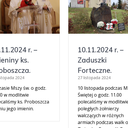
.11.2024 r. –
10.11.2024 r. –
ieniny ks.
Zaduszki
oboszcza.
Forteczne.
istopada 2024
27 listopada 2024
zasie Mszy św. o godz.
10 listopada podczas M
00 w modlitwie
Świętej o godz. 11.00
ecaliśmy ks. Proboszcza
polecaliśmy w modlitwi
iu jego imienin.
poległych żołnierzy
walczących w różnych
armiach podczas walk 