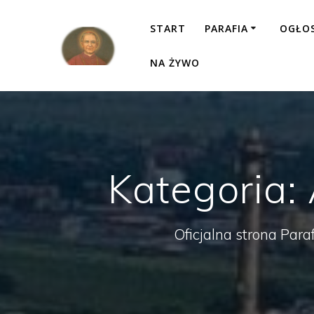
Przejdź
do
START
PARAFIA
OGŁO
treści
NA ŻYWO
Kategoria:
Oficjalna strona Para