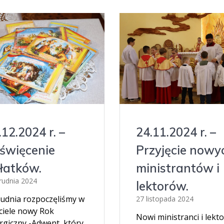
.12.2024 r. –
24.11.2024 r. –
święcenie
Przyjęcie nowy
łatków.
ministrantów i
rudnia 2024
lektorów.
rudnia rozpoczęliśmy w
27 listopada 2024
ciele nowy Rok
Nowi ministranci i lekto
rgiczny -Adwent, który