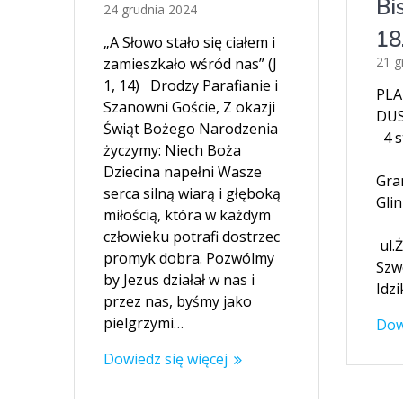
Bi
24 grudnia 2024
18
„A Słowo stało się ciałem i
21 g
zamieszkało wśród nas” (J
1, 14) Drodzy Parafianie i
PLA
Szanowni Goście, Z okazji
DUS
Świąt Bożego Narodzenia
4 
życzymy: Niech Boża
ul.
Dziecina napełni Wasze
Gran
serca silną wiarą i głęboką
G
miłością, która w każdym
człowieku potrafi dostrzec
ul.Ż
promyk dobra. Pozwólmy
Szwo
by Jezus działał w nas i
Idz
przez nas, byśmy jako
pielgrzymi…
Dow
Dowiedz się więcej