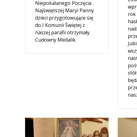
Niepokalanego Poczęcia
wpr
Najświętszej Maryi Panny
rok
dzieci przygotowujące się
has
do I Komunii Świętej z
nadz
naszej parafii otrzymały
prz
Cudowny Medalik.
Jub
wsz
nas
poś
stół
będ
prz
nas