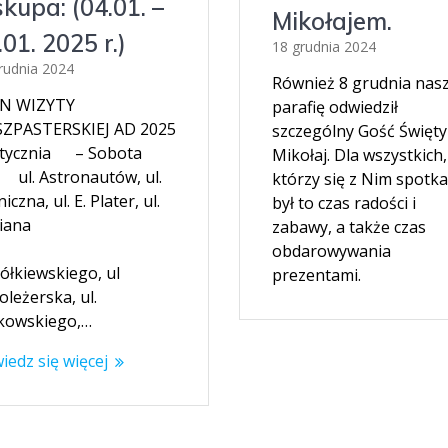
skupa: (04.01. –
Mikołajem.
.01. 2025 r.)
18 grudnia 2024
rudnia 2024
Również 8 grudnia nas
N WIZYTY
parafię odwiedził
ZPASTERSKIEJ AD 2025
szczególny Gość Święty
stycznia – Sobota
Mikołaj. Dla wszystkich,
 Astronautów, ul.
którzy się z Nim spotka
iczna, ul. E. Plater, ul.
był to czas radości i
liniana
zabawy, a także czas
obdarowywania
ółkiewskiego, ul
prezentami.
leżerska, ul.
ikowskiego,…
iedz się więcej