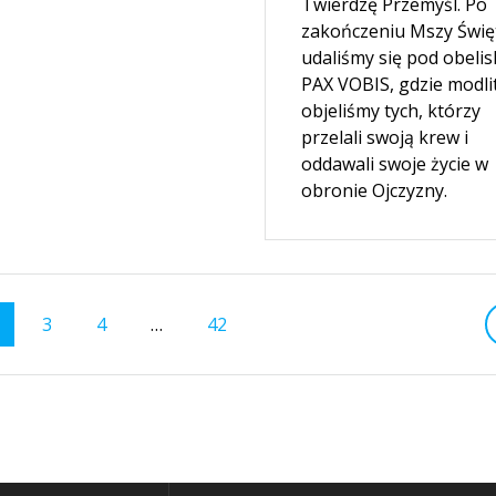
Twierdzę Przemyśl. Po
zakończeniu Mszy Świę
udaliśmy się pod obelis
PAX VOBIS, gdzie modli
objeliśmy tych, którzy
przelali swoją krew i
oddawali swoje życie w
obronie Ojczyzny.
trona
Strona
Strona
Strona
3
4
…
42