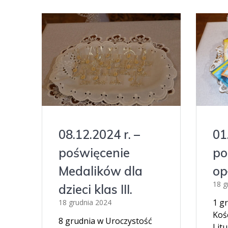
08.12.2024 r. –
01
poświęcenie
po
Medalików dla
op
18 g
dzieci klas III.
1 g
18 grudnia 2024
Koś
8 grudnia w Uroczystość
Litu