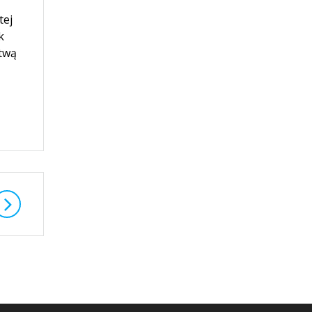
tej
k
twą