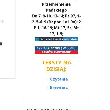
Przemienienia
Pańskiego
Dn 7, 9-10. 13-14; Ps 97, 1-
zą
2. 5-6. 9 (R.: por. 1a i 9a); 2
P 1, 16-19; Mt 17, 5c; Mt
17, 1-9;
li
TEKSTY NA
DZISIAJ:
→ Czytania
→ Brewiarz
DANE KONTAKTOWE