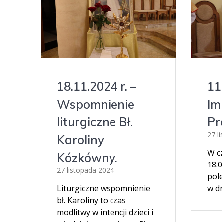
18.11.2024 r. –
11
Wspomnienie
Im
liturgiczne Bł.
Pr
27 l
Karoliny
W c
Kózkówny.
18.
27 listopada 2024
pol
Liturgiczne wspomnienie
w dn
bł. Karoliny to czas
modlitwy w intencji dzieci i