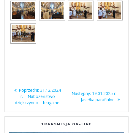
Nawigacja
Poprzedni
Poprzedni:
31.12.2024
Następny
Następny:
19.01.2025 r. –
wpisu
wpis:
r. – Nabożeństwo
wpis:
Jasełka parafialne.
dziękczynno – błagalne.
TRANSMISJA ON-LINE