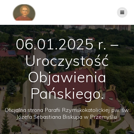
Przejdź
do
treści
06.01.2025 r. –
Uroczystość
Objawienia
Pańskiego.
Oficjalna strona Parafii Rzymskokatolickiej pw. św.
Józefa Sebastiana Biskupa w Przemyślu.