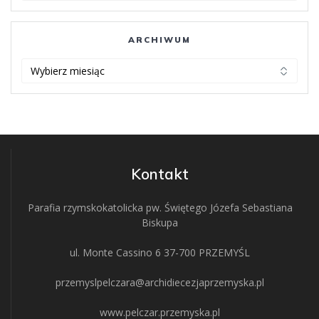
ARCHIWUM
ARCHIWUM
Kontakt
Parafia rzymskokatolicka pw. Świętego Józefa Sebastiana
Biskupa
ul. Monte Cassino 6 37-700 PRZEMYŚL
przemyslpelczara@archidiecezjaprzemyska.pl
www.pelczar.przemyska.pl