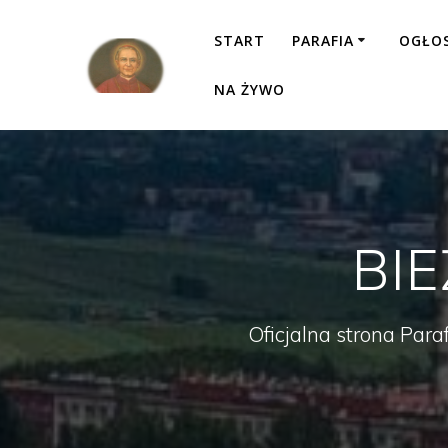
Przejdź
do
START
PARAFIA
OGŁO
treści
NA ŻYWO
BI
Oficjalna strona Para