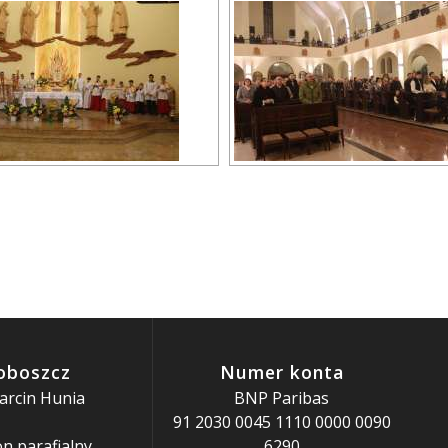
oboszcz
Numer konta
arcin Hunia
BNP Paribas
91 2030 0045 1110 0000 0090
n parafialny
6290