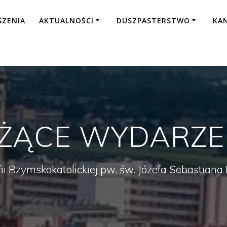
SZENIA
AKTUALNOŚCI
DUSZPASTERSTWO
KA
EŻĄCE WYDARZE
fii Rzymskokatolickiej pw. św. Józefa Sebastian