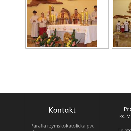
Pr
Kontakt
ks. M
Parafia rzymskokatolicka pw.
Telefo