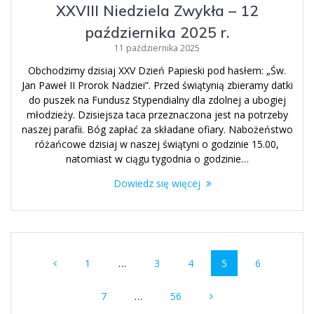
XXVIII Niedziela Zwykła – 12
października 2025 r.
11 października 2025
Obchodzimy dzisiaj XXV Dzień Papieski pod hasłem: „Św.
Jan Paweł II Prorok Nadziei”. Przed świątynią zbieramy datki
do puszek na Fundusz Stypendialny dla zdolnej a ubogiej
młodzieży. Dzisiejsza taca przeznaczona jest na potrzeby
naszej parafii. Bóg zapłać za składane ofiary. Nabożeństwo
różańcowe dzisiaj w naszej świątyni o godzinie 15.00,
natomiast w ciągu tygodnia o godzinie…
Dowiedz się więcej
Nawigacja
Strona
Strona
Strona
Strona
Strona
1
…
3
4
5
6
po
Strona
Strona
wpisach
7
…
56