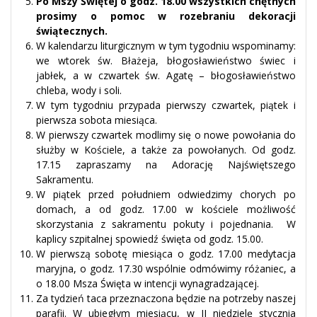
Po Mszy Świętej o godz. 18.00 wszystkich chętnych
prosimy o pomoc w rozebraniu dekoracji
świątecznych.
W kalendarzu liturgicznym w tym tygodniu wspominamy:
we wtorek św. Błażeja, błogosławieństwo świec i
jabłek, a w czwartek św. Agatę – błogosławieństwo
chleba, wody i soli.
W tym tygodniu przypada pierwszy czwartek, piątek i
pierwsza sobota miesiąca.
W pierwszy czwartek modlimy się o nowe powołania do
służby w Kościele, a także za powołanych. Od godz.
17.15 zapraszamy na Adorację Najświętszego
Sakramentu.
W piątek przed południem odwiedzimy chorych po
domach, a od godz. 17.00 w kościele możliwość
skorzystania z sakramentu pokuty i pojednania. W
kaplicy szpitalnej spowiedź święta od godz. 15.00.
W pierwszą sobotę miesiąca o godz. 17.00 medytacja
maryjna, o godz. 17.30 wspólnie odmówimy różaniec, a
o 18.00 Msza Święta w intencji wynagradzającej.
Za tydzień taca przeznaczona będzie na potrzeby naszej
parafii. W ubiegłym miesiącu, w II niedzielę stycznia