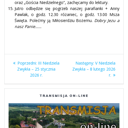
oraz „Gościa Niedzielnego”, zachęcamy do lektury.
Jutro odbędzie się pogrzeb naszej parafianki + Anny
Pawlak, o godz. 12.30 różaniec, o godz. 13.00 Msza
Święta. Polećmy ją Miłosierdziu Bożemu.
Dobry Jezu a
nasz Panie……
Nawigacja
Poprzedni
Następny
Poprzedni:
III Niedziela
Następny:
V Niedziela
wpisu
wpis:
wpis:
Zwykła – 25 stycznia
Zwykła – 8 lutego 2026
2026 r.
r.
TRANSMISJA ON-LINE