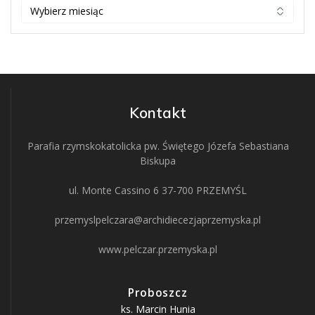
ARCHIWUM
Kontakt
Parafia rzymskokatolicka pw. Świętego Józefa Sebastiana
Biskupa
ul. Monte Cassino 6 37-700 PRZEMYŚL
przemyslpelczara@archidiecezjaprzemyska.pl
www.pelczar.przemyska.pl
Proboszcz
ks. Marcin Hunia