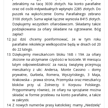
zebraliśmy na tacę 3030 złotych. Na konto parafialne
oraz od osób indywidualnych wpłynęło 2285 złotych. Do
puszek na wykończenie Domu Parafialnego zebrano
3100 złotych. Suma wpłat łącznie wyniosła 8415 złotych.
Dziękujemy wszystkim ofiarodawcom. Składamy także
podziękowania za ofiary składane na ogrzewanie. Bóg
zapłać!
Już dziś chcemy poinformować, że w tym roku
parafialne rekolekcje wielkopostne będą w dniach od 20
do 22 lutego.
Dziękujemy mieszkańcom bloku 16B i 19A za ofiary
złożone na utrzymanie czystości w kościele. W miesiącu
lutym odpowiedzialność za naszą świątynię przejmują
mieszkańcy z ulic: Andersa, Monte Cassino – domy
prywatne, Gurbiela, Romera, Wyszyńskiego, 3 Maja,
Krakowska – prawa strona, Przemyska oraz mieszkańcy
bloków przy ul. Żołnierzy II Korpusu Polskiego.
Przypominamy również, że ofiary na sprzątanie można
składać w formie przelewu na konto parafialne, a także
w zakrystii.
Z nowych numerów prasy katolickiej: mamy „Niedzielę”