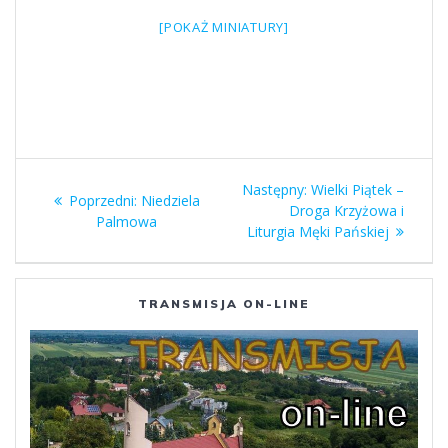
[POKAŻ MINIATURY]
Nawigacja
Następny
Następny:
Wielki Piątek –
Poprzedni
Poprzedni:
Niedziela
wpisu
wpis:
Droga Krzyżowa i
wpis:
Palmowa
Liturgia Męki Pańskiej
TRANSMISJA ON-LINE