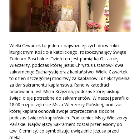
Wielki Czwartek to jeden z najważniejszych dni w roku
liturgicznym Kościoła katolickiego, rozpoczynający Święte
Triduum Paschalne. Dzień ten jest pamiątką Ostatniej
Wieczerzy, podczas której Jezus Chrystus ustanowił dwa
sakramenty: Eucharystię oraz kapłaństwo.
Wielki Czwartek
to dzień szczególnej modlitwy za kapłanów i dziękczynienia
za dar sakramentu kapłaństwa. Rano w katedrach
odprawiana jest Msza Krzyżma, podczas której biskup
święci oleje potrzebne do sakramentów. W naszej parafii o
18.00 rozpoczęła się Msza Wieczerzy Pańskiej, podczas
której kapłani odnowili swoje przyrzeczenia złożone
podczas święceń kapłańskich.
Pod koniec Mszy Wieczerzy
Pańskiej Najświętszy Sakrament został przeniesiony do
tzw. Ciemnicy, co symbolizuje uwięzienie Jezusa przed
męką.