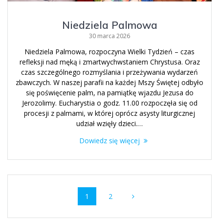
Niedziela Palmowa
30 marca 2026
Niedziela Palmowa, rozpoczyna Wielki Tydzień – czas
refleksji nad męką i zmartwychwstaniem Chrystusa. Oraz
czas szczególnego rozmyślania i przeżywania wydarzeń
zbawczych. W naszej parafii na każdej Mszy Świętej odbyło
się poświęcenie palm, na pamiątkę wjazdu Jezusa do
Jerozolimy. Eucharystia o godz. 11.00 rozpoczęła się od
procesji z palmami, w której oprócz asysty liturgicznej
udział wzięły dzieci.…
Dowiedz się więcej
Nawigacja
Strona
Strona
1
2
po