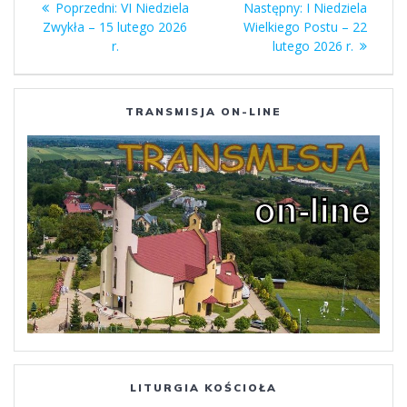
Poprzedni
Następny
Poprzedni:
VI Niedziela
Następny:
I Niedziela
wpisu
wpis:
wpis:
Zwykła – 15 lutego 2026
Wielkiego Postu – 22
r.
lutego 2026 r.
TRANSMISJA ON-LINE
LITURGIA KOŚCIOŁA