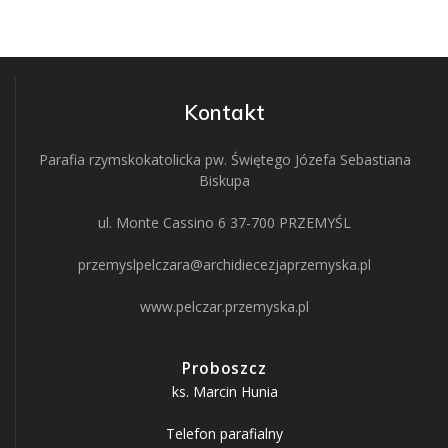
Kontakt
Parafia rzymskokatolicka pw. Świętego Józefa Sebastiana
Biskupa
ul. Monte Cassino 6 37-700 PRZEMYŚL
przemyslpelczara@archidiecezjaprzemyska.pl
www.pelczar.przemyska.pl
Proboszcz
ks. Marcin Hunia
Telefon parafialny