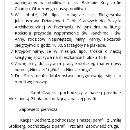
pamiętajmy w modlitwie o ks. Biskupie Krzysztofie
Chudzio. Otoczmy go naszą modlitwą.
W sobotę, 26 lipca, odbędzie się Pielgrzymka
Jubileuszowa Dziadków i Osób Starszych do Bazyliki
Archikatedralnej w Przemyślu. W tym dniu w liturgii
Kościoła przypada wspomnienie św. Joachima i św.
Anny, rodziców Najświętszej Maryi Panny. Początek
pielgrzymki o godz. 10.00. Szczegóły na plakacie.
Przypominamy, że w miesiącu lipcu troska o naszą
świątynię spoczywa na mieszkańcach bloku 16 B.
Zachęcamy do czytania prasy katolickiej, mamy nowy
numer „Niedzieli” i „Gościa Niedzielnego”.
Do Sakramentu Małżeństwa przygotowują się i o
modlitwę proszą:
Rafał Czapski, pochodzący z naszej parafii, z
Aleksandrą Gibała pochodzącą z naszej parafii.
Zapowiedź pierwsza.
Kacper Bednarz, pochodzący z naszej parafii, z Emilią
Stollberg, pochodzącą z parafii Trzciana. Zapowiedź druga.