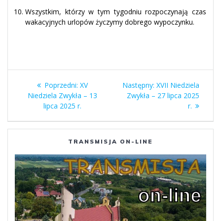
Wszystkim, którzy w tym tygodniu rozpoczynają czas
wakacyjnych urlopów życzymy dobrego wypoczynku.
Nawigacja
Poprzedni
Następny
Poprzedni:
XV
Następny:
XVII Niedziela
wpisu
wpis:
wpis:
Niedziela Zwykła – 13
Zwykła – 27 lipca 2025
lipca 2025 r.
r.
TRANSMISJA ON-LINE