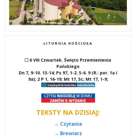
LITURGIA KOŚCIOŁA
6 VIII Czwartek. Święto Przemienienia
Pańskiego
Dn 7, 9-10. 13-14; Ps 97, 1-2. 5-6. 9 (R.: por. 1a i
9a); 2 P 1, 16-19; Mt 17, 5c; Mt 17, 1-9;
TEKSTY NA DZISIAJ:
→ Czytania
→ Brewiarz