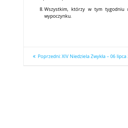
Wszystkim, którzy w tym tygodniu 
wypoczynku.
Nawigacja
Poprzedni
Poprzedni:
XIV Niedziela Zwykła – 06 lipca 
wpis:
wpisu