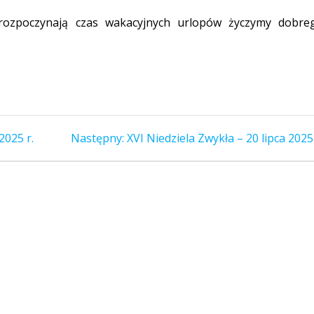
rozpoczynają czas wakacyjnych urlopów życzymy dobre
Następny
2025 r.
Następny:
XVI Niedziela Zwykła – 20 lipca 2025 
wpis: