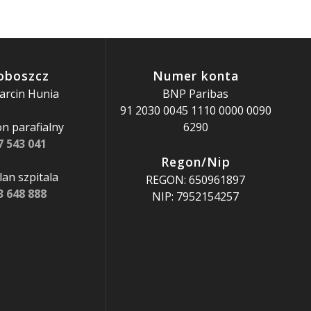
oboszcz
Numer konta
arcin Hunia
BNP Paribas
91 2030 0045 1110 0000 0090
n parafialny
6290
7 543 041
Regon/Nip
an szpitala
REGON: 650961897
3 648 888
NIP: 7952154257