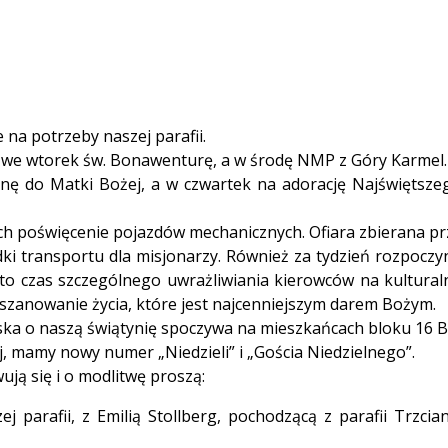
e na potrzeby naszej parafii.
 we wtorek św. Bonawenturę, a w środę NMP z Góry Karmel.
ę do Matki Bożej, a w czwartek na adorację Najświętsze
ch poświęcenie pojazdów mechanicznych. Ofiara zbierana pr
dki transportu dla misjonarzy. Również za tydzień rozpoczy
st to czas szczególnego uwrażliwiania kierowców na kultural
oszanowanie życia, które jest najcenniejszym darem Bożym.
ska o naszą świątynię spoczywa na mieszkańcach bloku 16 B
j, mamy nowy numer „Niedzieli” i „Gościa Niedzielnego”.
ą się i o modlitwę proszą:
rafii, z Emilią Stollberg, pochodzącą z parafii Trzcian