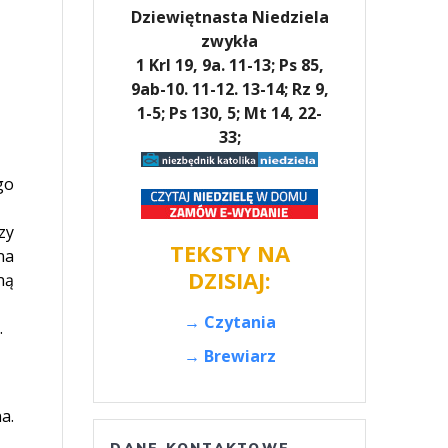
Dziewiętnasta Niedziela
zwykła
1 Krl 19, 9a. 11-13; Ps 85,
9ab-10. 11-12. 13-14; Rz 9,
1-5; Ps 130, 5; Mt 14, 22-
33;
go
zy
TEKSTY NA
na
DZISIAJ:
ną
→ Czytania
.
→ Brewiarz
a.
DANE KONTAKTOWE