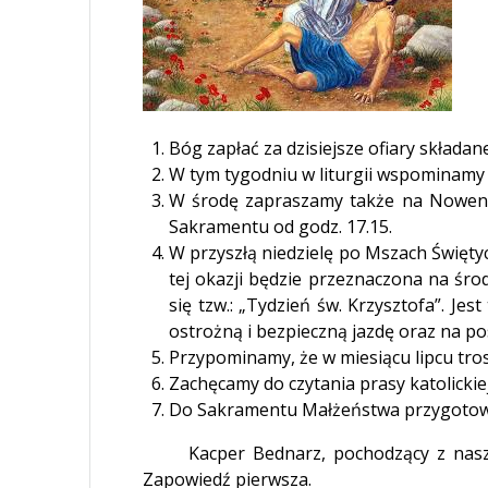
Bóg zapłać za dzisiejsze ofiary składan
W tym tygodniu w liturgii wspominamy
W środę zapraszamy także na Nowenn
Sakramentu od godz. 17.15.
W przyszłą niedzielę po Mszach Święty
tej okazji będzie przeznaczona na śro
się tzw.: „Tydzień św. Krzysztofa”. Je
ostrożną i bezpieczną jazdę oraz na p
Przypominamy, że w miesiącu lipcu tro
Zachęcamy do czytania prasy katolickie
Do Sakramentu Małżeństwa przygotowuj
Kacper Bednarz, pochodzący z naszej pa
Zapowiedź pierwsza.