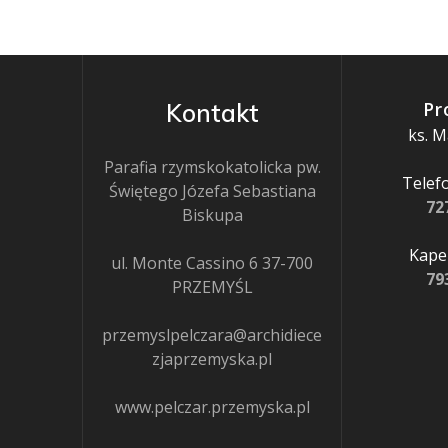
Pr
Kontakt
ks. M
Parafia rzymskokatolicka pw.
Telefo
Świętego Józefa Sebastiana
72
Biskupa
Kapel
ul. Monte Cassino 6 37-700
79
PRZEMYŚL
przemyslpelczara@archidiece
zjaprzemyska.pl
www.pelczar.przemyska.pl