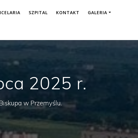
NCELARIA
SZPITAL
KONTAKT
GALERIA
pca 2025 r.
a Biskupa w Przemyślu.