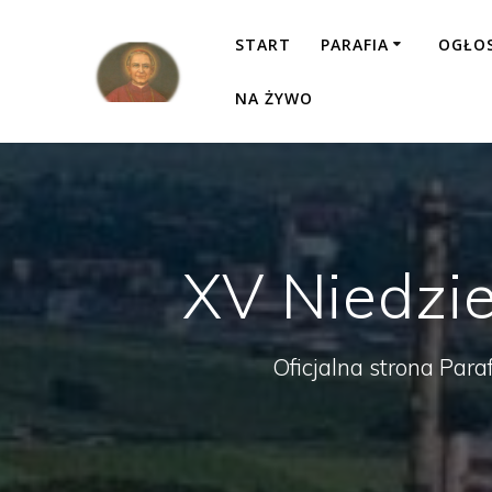
Przejdź
do
START
PARAFIA
OGŁO
treści
NA ŻYWO
XV Niedzie
Oficjalna strona Para