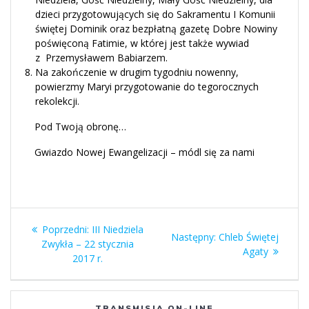
dzieci przygotowujących się do Sakramentu I Komunii
świętej Dominik oraz bezpłatną gazetę Dobre Nowiny
poświęconą Fatimie, w której jest także wywiad
z Przemysławem Babiarzem.
Na zakończenie w drugim tygodniu nowenny,
powierzmy Maryi przygotowanie do tegorocznych
rekolekcji.
Pod Twoją obronę…
Gwiazdo Nowej Ewangelizacji – módl się za nami
Nawigacja
Poprzedni
Poprzedni:
III Niedziela
Następny
Następny:
Chleb Świętej
wpisu
wpis:
Zwykła – 22 stycznia
wpis:
Agaty
2017 r.
TRANSMISJA ON-LINE