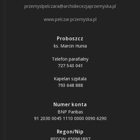
przemyslpelczara@archidiecezjaprzemyska.pl
www.pelczar.przemyska.pl
Proboszcz
ks. Marcin Hunia
Telefon parafialny
727 543 041
Kapelan szpitala
793 648 888
Numer konta
BNP Paribas
91 2030 0045 1110 0000 0090 6290
Regon/Nip
REGON: 650961897