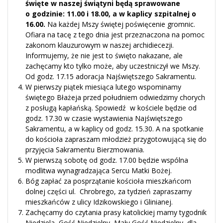
święte w naszej świątyni będą sprawowane
o godzinie: 11.00 i 18.00, a w kaplicy szpitalnej o
16.00.
Na każdej Mszy świętej poświęcenie gromnic.
Ofiara na tacę z tego dnia jest przeznaczona na pomoc
zakonom klauzurowym w naszej archidiecezji.
Informujemy, że nie jest to święto nakazane, ale
zachęcamy kto tylko może, aby uczestniczył we Mszy.
Od godz. 17.15 adoracja Najświętszego Sakramentu.
W pierwszy piątek miesiąca lutego wspominamy
świętego Błażeja przed południem odwiedzimy chorych
z posługą kapłańską. Spowiedź w kościele będzie od
godz. 17.30 w czasie wystawienia Najświętszego
Sakramentu, a w kaplicy od godz. 15.30. A na spotkanie
do kościoła zapraszam młodzież przygotowującą się do
przyjęcia Sakramentu Bierzmowania.
W pierwszą sobotę od godz. 17.00 będzie wspólna
modlitwa wynagradzająca Sercu Matki Bożej.
Bóg zapłać za posprzątanie kościoła mieszkańcom
dolnej części ul. Chrobrego, za tydzień zapraszamy
mieszkańców z ulicy Idzikowskiego i Glinianej.
Zachęcamy do czytania prasy katolickiej mamy tygodnik
Niedziela, Gość Niedzielny, Mały Gość Niedzielny, dla