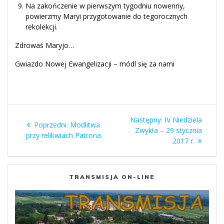
Na zakończenie w pierwszym tygodniu nowenny,
powierzmy Maryi przygotowanie do tegorocznych
rekolekcji.
Zdrowaś Maryjo…
Gwiazdo Nowej Ewangelizacji – módl się za nami
Nawigacja
Następny
Następny:
IV Niedziela
Poprzedni
Poprzedni:
Modlitwa
wpisu
wpis:
Zwykła – 29 stycznia
wpis:
przy relikwiach Patrona
2017 r.
TRANSMISJA ON-LINE