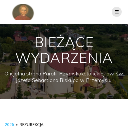
Przejdź
do
treści
BIEŻĄCE
WYDARZENIA
Oficjalna strona Parafii Rzymskokatolickiej pw. św.
Józefa Sebastiana Biskupa w Przemyślu.
2026
»
REZUREKCJA