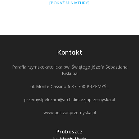
[POKAŻ MINIATURY]
Kontakt
Parafia rzymskokatolicka pw. Świętego Józefa Sebastiana
Biskupa
ul. Monte Cassino 6 37-700 PRZEMYŚL
przemyslpelczara@archidiecezjaprzemyska.pl
www.pelczar.przemyska.pl
Proboszcz
ks. Marcin Hunia