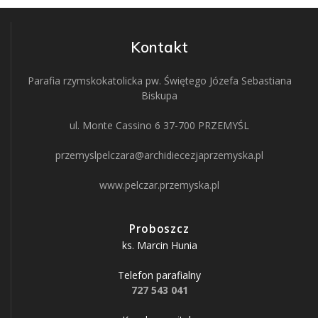
Kontakt
Parafia rzymskokatolicka pw. Świętego Józefa Sebastiana
Biskupa
ul. Monte Cassino 6 37-700 PRZEMYŚL
przemyslpelczara@archidiecezjaprzemyska.pl
www.pelczar.przemyska.pl
Proboszcz
ks. Marcin Hunia
Telefon parafialny
727 543 041