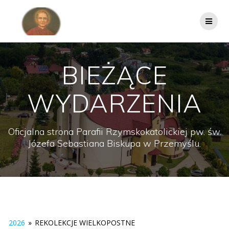
Przejdź
do
treści
BIEŻĄCE
WYDARZENIA
Oficjalna strona Parafii Rzymskokatolickiej pw. św.
Józefa Sebastiana Biskupa w Przemyślu.
2026
»
REKOLEKCJE WIELKOPOSTNE