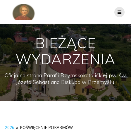
Przejdź
do
treści
BIEŻĄCE
WYDARZENIA
Oficjalna strona Parafii Rzymskokatolickiej pw. św.
Józefa Sebastiana Biskupa w Przemyślu.
2026
»
POŚWIĘCENIE POKARMÓW