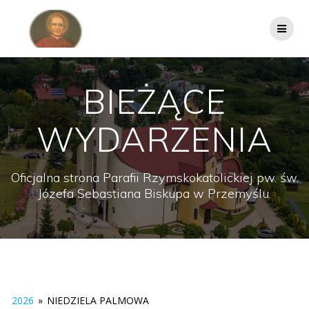
Przejdź
do
treści
BIEŻĄCE
WYDARZENIA
Oficjalna strona Parafii Rzymskokatolickiej pw. św.
Józefa Sebastiana Biskupa w Przemyślu.
2026
»
NIEDZIELA PALMOWA