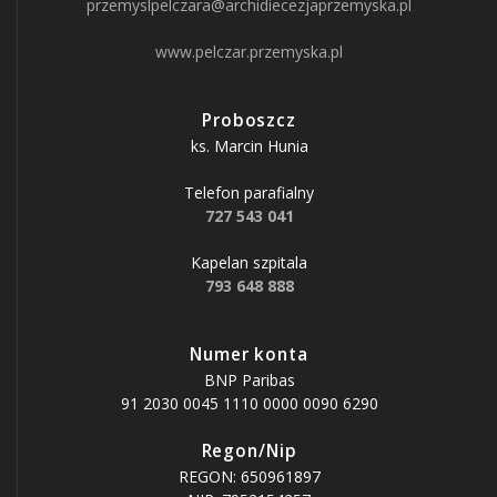
przemyslpelczara@archidiecezjaprzemyska.pl
www.pelczar.przemyska.pl
Proboszcz
ks. Marcin Hunia
Telefon parafialny
727 543 041
Kapelan szpitala
793 648 888
Numer konta
BNP Paribas
91 2030 0045 1110 0000 0090 6290
Regon/Nip
REGON: 650961897