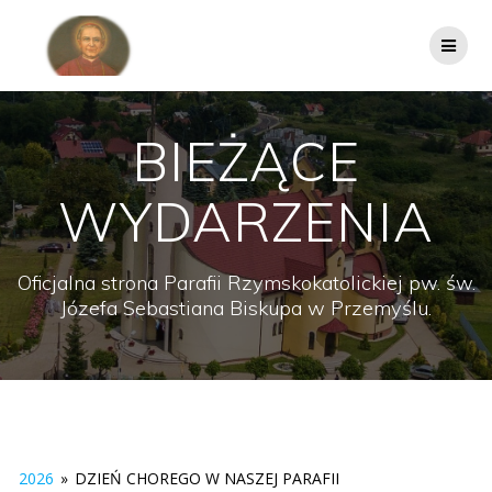
Przejdź
do
treści
BIEŻĄCE
WYDARZENIA
Oficjalna strona Parafii Rzymskokatolickiej pw. św.
Józefa Sebastiana Biskupa w Przemyślu.
2026
»
DZIEŃ CHOREGO W NASZEJ PARAFII