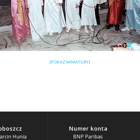
[POKAŻ MINIATURY]
oboszcz
Numer konta
arcin Hunia
BNP Paribas