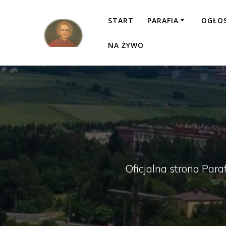
Przejdź
do
START
PARAFIA
OGŁO
treści
NA ŻYWO
Oficjalna strona Para