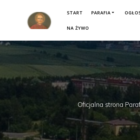
Przejdź
do
START
PARAFIA
OGŁO
treści
NA ŻYWO
Oficjalna strona Para