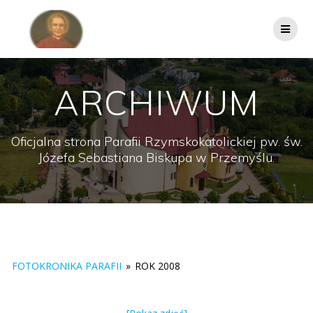
Przejdź
do
treści
ARCHIWUM
Oficjalna strona Parafii Rzymskokatolickiej pw. św.
Józefa Sebastiana Biskupa w Przemyślu.
FOTOKRONIKA PARAFII
»
ROK 2008