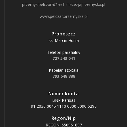
przemyslpelczara@archidiecezjaprzemyska.pl
www.pelczar.przemyska.pl
Proboszcz
ks. Marcin Hunia
Telefon parafialny
727 543 041
Kapelan szpitala
793 648 888
Numer konta
BNP Paribas
91 2030 0045 1110 0000 0090 6290
Regon/Nip
REGON: 650961897