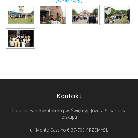
[Pokaz zdjęć]
Kontakt
Parafia rzymskokatolicka pw. Świętego Józefa Sebastiana
Biskupa
ul. Monte Cassino 6 37-700 PRZEMYŚL