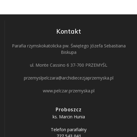
Kontakt
Parafia rzymskokatolicka pw. Świętego Józefa Sebastiana
Biskupa
ul. Monte Cassino 6 37-700 PRZEMYŚL
przemyslpelczara@archidiecezjaprzemyska.pl
www.pelczar.przemyska.pl
Proboszcz
ks. Marcin Hunia
Telefon parafialny
727 543 041