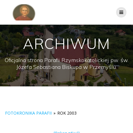
Przejdź
do
treści
ARCHIWUM
Oficjalna strona Parafii Rzymskokatolickiej pw. św.
Józefa Sebastiana Biskupa w Przemyślu.
FOTOKRONIKA PARAFII
»
ROK 2003