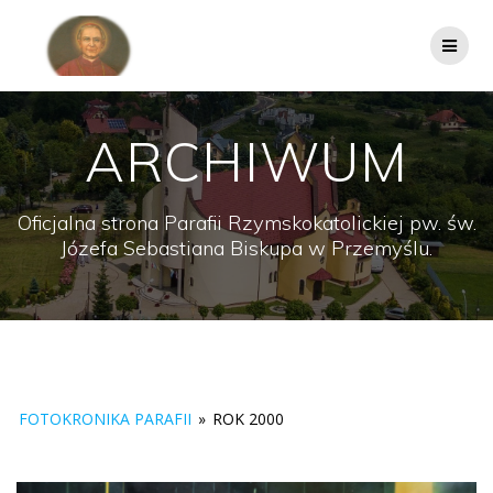
Przejdź
do
treści
ARCHIWUM
Oficjalna strona Parafii Rzymskokatolickiej pw. św.
Józefa Sebastiana Biskupa w Przemyślu.
FOTOKRONIKA PARAFII
»
ROK 2000