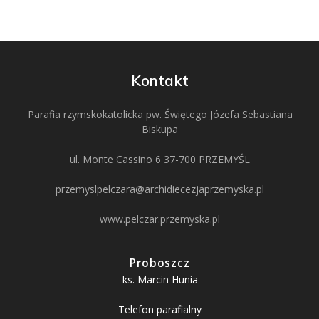
Kontakt
Parafia rzymskokatolicka pw. Świętego Józefa Sebastiana
Biskupa
ul. Monte Cassino 6 37-700 PRZEMYŚL
przemyslpelczara@archidiecezjaprzemyska.pl
www.pelczar.przemyska.pl
Proboszcz
ks. Marcin Hunia
Telefon parafialny