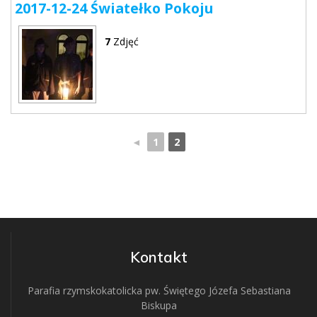
2017-12-24 Światełko Pokoju
7
Zdjęć
◄
1
2
Kontakt
Parafia rzymskokatolicka pw. Świętego Józefa Sebastiana
Biskupa