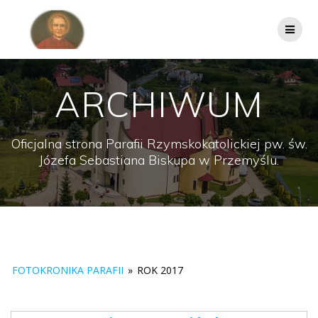
Przejdź
do
treści
ARCHIWUM
Oficjalna strona Parafii Rzymskokatolickiej pw. św.
Józefa Sebastiana Biskupa w Przemyślu.
FOTOKRONIKA PARAFII
»
ROK 2017