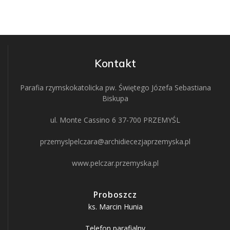
Kontakt
Parafia rzymskokatolicka pw. Świętego Józefa Sebastiana
Biskupa
ul. Monte Cassino 6 37-700 PRZEMYŚL
przemyslpelczara@archidiecezjaprzemyska.pl
www.pelczar.przemyska.pl
Proboszcz
ks. Marcin Hunia
Telefon parafialny