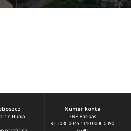
oboszcz
Numer konta
arcin Hunia
BNP Paribas
91 2030 0045 1110 0000 0090
n parafialny
6290