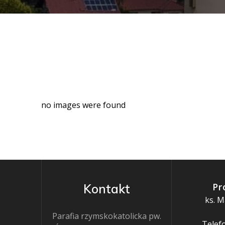
no images were found
Pr
Kontakt
ks. M
Parafia rzymskokatolicka pw.
Telefo