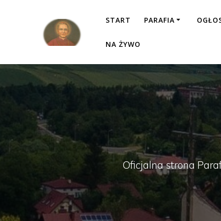
Przejdź
do
START
PARAFIA
OGŁO
treści
NA ŻYWO
Oficjalna strona Para