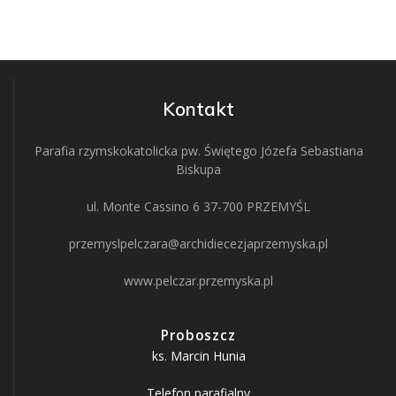
Kontakt
Parafia rzymskokatolicka pw. Świętego Józefa Sebastiana
Biskupa
ul. Monte Cassino 6 37-700 PRZEMYŚL
przemyslpelczara@archidiecezjaprzemyska.pl
www.pelczar.przemyska.pl
Proboszcz
ks. Marcin Hunia
Telefon parafialny