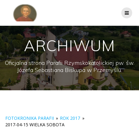
Przejdź
do
treści
ARCHIWUM
Oficjalna strona Parafii Rzymskokatolickiej pw. św.
Józefa Sebastiana Biskupa w Przemyślu.
FOTOKRONIKA PARAFII
»
ROK 2017
»
2017-04-15 WIELKA SOBOTA