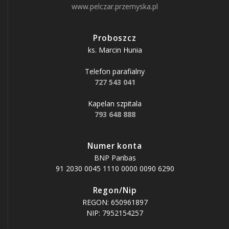
www.pelczar.przemyska.pl
Proboszcz
ks. Marcin Hunia
Telefon parafialny
727 543 041
Kapelan szpitala
793 648 888
Numer konta
BNP Paribas
91 2030 0045 1110 0000 0090 6290
Regon/Nip
REGON: 650961897
NIP: 7952154257