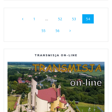
Nawigacja
Strona
Strona
Strona
Strona
1
…
52
53
54
po
Strona
Strona
wpisach
55
56
TRANSMISJA ON-LINE