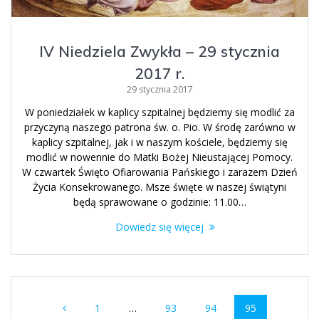
IV Niedziela Zwykła – 29 stycznia
2017 r.
29 stycznia 2017
W poniedziałek w kaplicy szpitalnej będziemy się modlić za
przyczyną naszego patrona św. o. Pio. W środę zarówno w
kaplicy szpitalnej, jak i w naszym kościele, będziemy się
modlić w nowennie do Matki Bożej Nieustającej Pomocy.
W czwartek Święto Ofiarowania Pańskiego i zarazem Dzień
Życia Konsekrowanego. Msze święte w naszej świątyni
będą sprawowane o godzinie: 11.00…
Dowiedz się więcej
Nawigacja
Strona
Strona
Strona
Strona
1
…
93
94
95