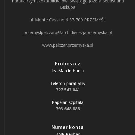
Parafia rzymskokatolicka pw. Świętego Józefa Sebastiana
Biskupa
ul. Monte Cassino 6 37-700 PRZEMYŚL
przemyslpelczara@archidiecezjaprzemyska.pl
www.pelczar.przemyska.pl
Proboszcz
ks. Marcin Hunia
Telefon parafialny
727 543 041
Kapelan szpitala
793 648 888
Numer konta
BNP Paribas