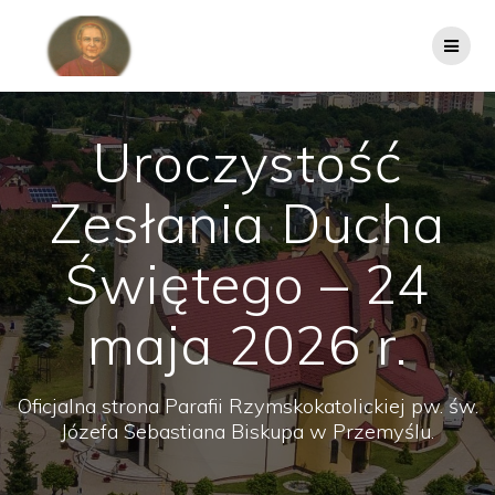
Przejdź
do
treści
Uroczystość
Zesłania Ducha
Świętego – 24
maja 2026 r.
Oficjalna strona Parafii Rzymskokatolickiej pw. św.
Józefa Sebastiana Biskupa w Przemyślu.