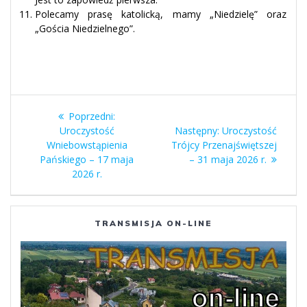
Polecamy prasę katolicką, mamy „Niedzielę” oraz
„Gościa Niedzielnego”.
Nawigacja
Poprzedni
Poprzedni:
wpisu
wpis:
Następny
Uroczystość
Następny:
Uroczystość
wpis:
Wniebowstąpienia
Trójcy Przenajświętszej
Pańskiego – 17 maja
– 31 maja 2026 r.
2026 r.
TRANSMISJA ON-LINE