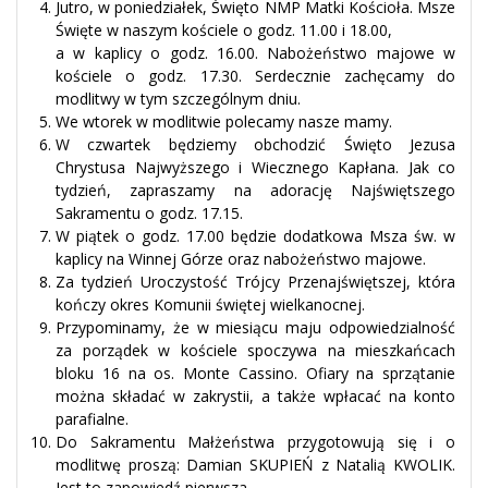
Jutro, w poniedziałek, Święto NMP Matki Kościoła. Msze
Święte w naszym kościele o godz. 11.00 i 18.00,
a w kaplicy o godz. 16.00. Nabożeństwo majowe w
kościele o godz. 17.30. Serdecznie zachęcamy do
modlitwy w tym szczególnym dniu.
We wtorek w modlitwie polecamy nasze mamy.
W czwartek będziemy obchodzić Święto Jezusa
Chrystusa Najwyższego i Wiecznego Kapłana. Jak co
tydzień, zapraszamy na adorację Najświętszego
Sakramentu o godz. 17.15.
W piątek o godz. 17.00 będzie dodatkowa Msza św. w
kaplicy na Winnej Górze oraz nabożeństwo majowe.
Za tydzień Uroczystość Trójcy Przenajświętszej, która
kończy okres Komunii świętej wielkanocnej.
Przypominamy, że w miesiącu maju odpowiedzialność
za porządek w kościele spoczywa na mieszkańcach
bloku 16 na os. Monte Cassino. Ofiary na sprzątanie
można składać w zakrystii, a także wpłacać na konto
parafialne.
Do Sakramentu Małżeństwa przygotowują się i o
modlitwę proszą: Damian SKUPIEŃ z Natalią KWOLIK.
Jest to zapowiedź pierwsza.