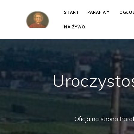
Przejdź
do
START
PARAFIA
OGŁO
treści
NA ŻYWO
Uroczysto
Oficjalna strona Para