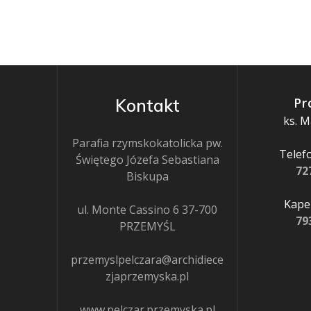
Pr
Kontakt
ks. M
Parafia rzymskokatolicka pw.
Telefo
Świętego Józefa Sebastiana
72
Biskupa
Kapel
ul. Monte Cassino 6 37-700
79
PRZEMYŚL
przemyslpelczara@archidiece
zjaprzemyska.pl
www.pelczar.przemyska.pl