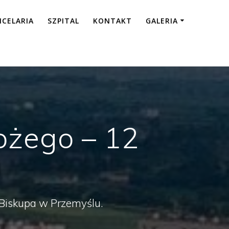
NCELARIA
SZPITAL
KONTAKT
GALERIA
ożego – 12
a Biskupa w Przemyślu.