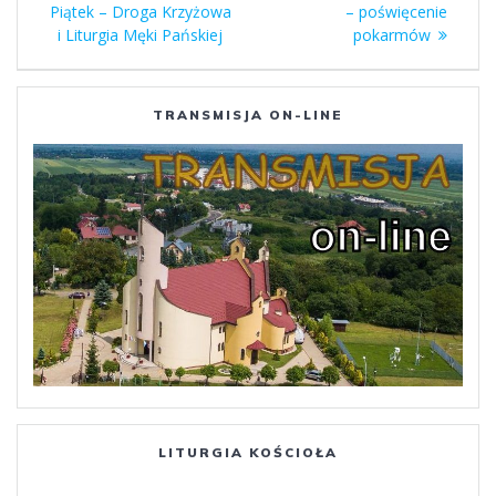
wpisu
wpis:
wpis:
Piątek – Droga Krzyżowa
– poświęcenie
i Liturgia Męki Pańskiej
pokarmów
TRANSMISJA ON-LINE
LITURGIA KOŚCIOŁA