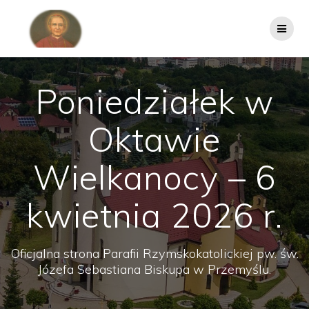
Przejdź
do
treści
Poniedziałek w
Oktawie
Wielkanocy – 6
kwietnia 2026 r.
Oficjalna strona Parafii Rzymskokatolickiej pw. św.
Józefa Sebastiana Biskupa w Przemyślu.