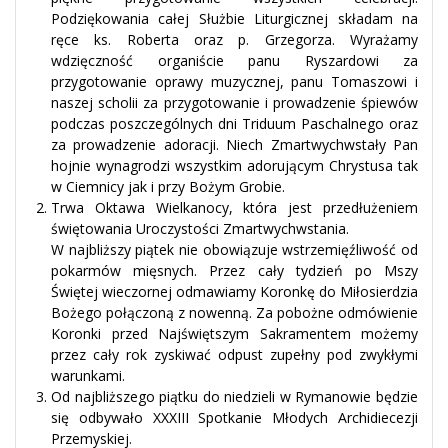
Podziękowania całej Służbie Liturgicznej składam na
ręce ks. Roberta oraz p. Grzegorza. Wyrażamy
wdzięczność organiście panu Ryszardowi za
przygotowanie oprawy muzycznej, panu Tomaszowi i
naszej scholii za przygotowanie i prowadzenie śpiewów
podczas poszczególnych dni Triduum Paschalnego oraz
za prowadzenie adoracji. Niech Zmartwychwstały Pan
hojnie wynagrodzi wszystkim adorującym Chrystusa tak
w Ciemnicy jak i przy Bożym Grobie.
Trwa Oktawa Wielkanocy, która jest przedłużeniem
świętowania Uroczystości Zmartwychwstania.
W najbliższy piątek nie obowiązuje wstrzemięźliwość od
pokarmów mięsnych. Przez cały tydzień po Mszy
Świętej wieczornej odmawiamy Koronkę do Miłosierdzia
Bożego połączoną z nowenną. Za pobożne odmówienie
Koronki przed Najświętszym Sakramentem możemy
przez cały rok zyskiwać odpust zupełny pod zwykłymi
warunkami.
Od najbliższego piątku do niedzieli w Rymanowie będzie
się odbywało XXXIII Spotkanie Młodych Archidiecezji
Przemyskiej.