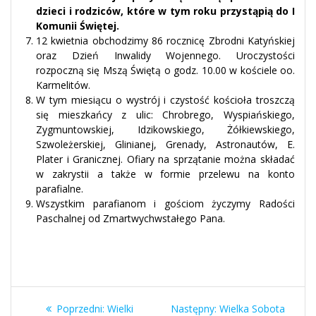
dzieci i rodziców, które w tym roku przystąpią do I
Komunii Świętej.
12 kwietnia obchodzimy 86 rocznicę Zbrodni Katyńskiej
oraz Dzień Inwalidy Wojennego. Uroczystości
rozpoczną się Mszą Świętą o godz. 10.00 w kościele oo.
Karmelitów.
W tym miesiącu o wystrój i czystość kościoła troszczą
się mieszkańcy z ulic: Chrobrego, Wyspiańskiego,
Zygmuntowskiej, Idzikowskiego, Żółkiewskiego,
Szwoleżerskiej, Glinianej, Grenady, Astronautów, E.
Plater i Granicznej. Ofiary na sprzątanie można składać
w zakrystii a także w formie przelewu na konto
parafialne.
Wszystkim parafianom i gościom życzymy Radości
Paschalnej od Zmartwychwstałego Pana.
Nawigacja
Poprzedni
Następny
Poprzedni:
Wielki
Następny:
Wielka Sobota