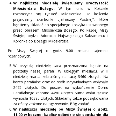
W najbliższą niedzielę świętujemy Uroczystość
Miłosierdzia Bożego.
W tym dniu w Kościele
rozpoczyna się Tydzień Miłosierdzia. Do kościoła
przynosimy skarbonki „Jałmużny Postnej”, które
będziemy składać do specjalnego koszyka ustawionego
przed obrazem Miłosierdzia Bożego. Po każdej Mszy
Świętej będzie Adoracja Najświętszego Sakramentu i
Koronka do Bożego Miłosierdzia.
Po Mszy Świętej o godz. 9.00 zmiana tajemnic
różańcowych.
W przyszłą niedzielę taca przeznaczona będzie na
potrzeby naszej parafii. W ubiegłym miesiącu, w II
niedzielę marca zebraliśmy na tacę 3460 złotych. Na
konto parafialne oraz od osób indywidualnych wpłynęło
2475 złotych. Do puszek na wykończenie Domu
Parafialnego zebrano 4450 złotych. Suma wpłat łącznie
wyniosła 10385 złotych. Składamy także podziękowania
za ofiary złożone na ogrzewanie, Bóg zapłać!
W najbliższą niedzielę po Mszy Świętej o godz.
11.00 w bocznej kaplicy odbędzie się spotkanie dla