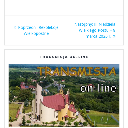
Nawigacja
Następny
Następny:
III Niedziela
Poprzedni
Poprzedni:
Rekolekcje
wpisu
wpis:
Wielkiego Postu – 8
wpis:
Wielkopostne
marca 2026 r.
TRANSMISJA ON-LINE