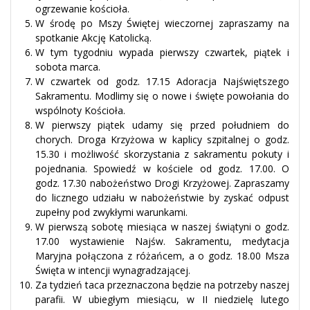
ogrzewanie kościoła.
W środę po Mszy Świętej wieczornej zapraszamy na
spotkanie Akcję Katolicką.
W tym tygodniu wypada pierwszy czwartek, piątek i
sobota marca.
W czwartek od godz. 17.15 Adoracja Najświętszego
Sakramentu. Modlimy się o nowe i święte powołania do
wspólnoty Kościoła.
W pierwszy piątek udamy się przed południem do
chorych. Droga Krzyżowa w kaplicy szpitalnej o godz.
15.30 i możliwość skorzystania z sakramentu pokuty i
pojednania. Spowiedź w kościele od godz. 17.00. O
godz. 17.30 nabożeństwo Drogi Krzyżowej. Zapraszamy
do licznego udziału w nabożeństwie by zyskać odpust
zupełny pod zwykłymi warunkami.
W pierwszą sobotę miesiąca w naszej świątyni o godz.
17.00 wystawienie Najśw. Sakramentu, medytacja
Maryjna połączona z różańcem, a o godz. 18.00 Msza
Święta w intencji wynagradzającej.
Za tydzień taca przeznaczona będzie na potrzeby naszej
parafii. W ubiegłym miesiącu, w II niedzielę lutego