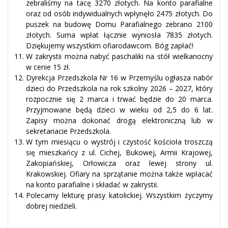
zebraliśmy na tacę 3270 złotych. Na konto parafialne
oraz od osób indywidualnych wpłynęło 2475 złotych. Do
puszek na budowę Domu Parafialnego zebrano 2100
złotych. Suma wpłat łącznie wyniosła 7835 złotych.
Dziękujemy wszystkim ofiarodawcom. Bóg zapłać!
W zakrystii można nabyć paschaliki na stół wielkanocny
w cenie 15 zł.
Dyrekcja Przedszkola Nr 16 w Przemyślu ogłasza nabór
dzieci do Przedszkola na rok szkolny 2026 – 2027, który
rozpocznie się 2 marca i trwać będzie do 20 marca.
Przyjmowane będą dzieci w wieku od 2,5 do 6 lat.
Zapisy można dokonać drogą elektroniczną lub w
sekretariacie Przedszkola.
W tym miesiącu o wystrój i czystość kościoła troszczą
się mieszkańcy z ul. Cichej, Bukowej, Armii Krajowej,
Zakopiańskiej, Orłowicza oraz lewej strony ul.
Krakowskiej. Ofiary na sprzątanie można także wpłacać
na konto parafialne i składać w zakrystii.
Polecamy lekturę prasy katolickiej. Wszystkim życzymy
dobrej niedzieli.