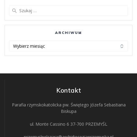
Szukaj:
ARCHIWUM
ARCHIWUM
Kontakt
Parafia rzymskokatolicka pw. Świętego Józefa Sebastiana
Biskupa
ul. Monte Cassino 6 37-700 PRZEMYŚL
przemyslpelczara@archidiecezjaprzemyska.pl