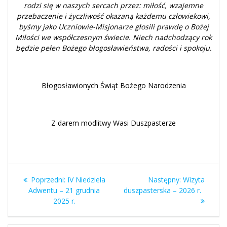
rodzi się w naszych sercach przez: miłość, wzajemne
przebaczenie i życzliwość okazaną każdemu człowiekowi,
byśmy jako Uczniowie-Misjonarze głosili prawdę o Bożej
Miłości we współczesnym świecie. Niech nadchodzący rok
będzie pełen Bożego błogosławieństwa, radości i spokoju.
Błogosławionych Świąt Bożego Narodzenia
Z darem modlitwy Wasi Duszpasterze
Nawigacja
Poprzedni
Następny
Poprzedni:
IV Niedziela
Następny:
Wizyta
wpisu
wpis:
wpis:
Adwentu – 21 grudnia
duszpasterska – 2026 r.
2025 r.