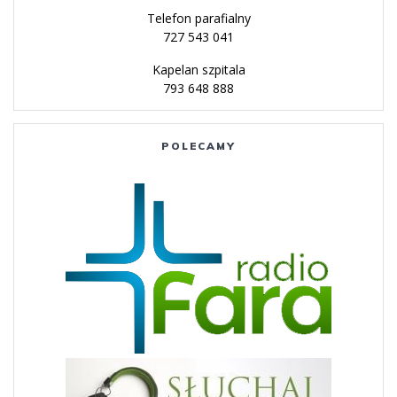
Telefon parafialny
727 543 041
Kapelan szpitala
793 648 888
POLECAMY