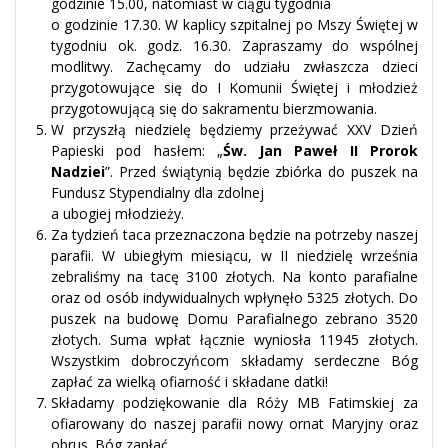
godzinie 15.00, natomiast w ciągu tygodnia
o godzinie 17.30. W kaplicy szpitalnej po Mszy Świętej w
tygodniu ok. godz. 16.30. Zapraszamy do wspólnej
modlitwy. Zachęcamy do udziału zwłaszcza dzieci
przygotowujące się do I Komunii Świętej i młodzież
przygotowującą się do sakramentu bierzmowania.
W przyszłą niedzielę będziemy przeżywać XXV Dzień
Papieski pod hasłem: „
Św. Jan Paweł II Prorok
Nadziei
”. Przed świątynią będzie zbiórka do puszek na
Fundusz Stypendialny dla zdolnej
a ubogiej młodzieży.
Za tydzień taca przeznaczona będzie na potrzeby naszej
parafii. W ubiegłym miesiącu, w II niedzielę września
zebraliśmy na tacę 3100 złotych. Na konto parafialne
oraz od osób indywidualnych wpłynęło 5325 złotych. Do
puszek na budowę Domu Parafialnego zebrano 3520
złotych. Suma wpłat łącznie wyniosła 11945 złotych.
Wszystkim dobroczyńcom składamy serdeczne Bóg
zapłać za wielką ofiarność i składane datki!
Składamy podziękowanie dla Róży MB Fatimskiej za
ofiarowany do naszej parafii nowy ornat Maryjny oraz
obrus. Bóg zapłać.