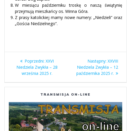
W miesiącu październiku troskę o naszą świątynię
przejmują mieszkańcy os. Winna Góra.
Z prasy katolickiej mamy nowe numery: „Niedzieli” oraz
„Gościa Niedzielnego”.
Nawigacja
Poprzedni
Następny
Poprzedni:
XXVI
Następny:
XXVIII
wpisu
wpis:
wpis:
Niedziela Zwykła – 28
Niedziela Zwykła – 12
września 2025 r.
października 2025 r.
TRANSMISJA ON-LINE