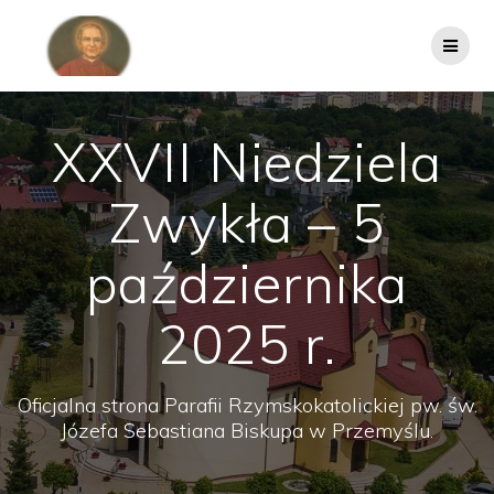
Przejdź
do
treści
XXVII Niedziela
Zwykła – 5
października
2025 r.
Oficjalna strona Parafii Rzymskokatolickiej pw. św.
Józefa Sebastiana Biskupa w Przemyślu.