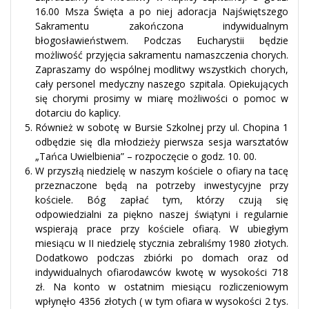
16.00 Msza Święta a po niej adoracja Najświętszego
Sakramentu zakończona indywidualnym
błogosławieństwem. Podczas Eucharystii będzie
możliwość przyjęcia sakramentu namaszczenia chorych.
Zapraszamy do wspólnej modlitwy wszystkich chorych,
cały personel medyczny naszego szpitala. Opiekujących
się chorymi prosimy w miarę możliwości o pomoc w
dotarciu do kaplicy.
Również w sobotę w Bursie Szkolnej przy ul. Chopina 1
odbędzie się dla młodzieży pierwsza sesja warsztatów
„Tańca Uwielbienia” – rozpoczęcie o godz. 10. 00.
W przyszłą niedzielę w naszym kościele o ofiary na tacę
przeznaczone będą na potrzeby inwestycyjne przy
kościele. Bóg zapłać tym, którzy czują się
odpowiedzialni za piękno naszej świątyni i regularnie
wspierają prace przy kościele ofiarą. W ubiegłym
miesiącu w II niedzielę stycznia zebraliśmy 1980 złotych.
Dodatkowo podczas zbiórki po domach oraz od
indywidualnych ofiarodawców kwotę w wysokości 718
zł. Na konto w ostatnim miesiącu rozliczeniowym
wpłynęło 4356 złotych ( w tym ofiara w wysokości 2 tys.