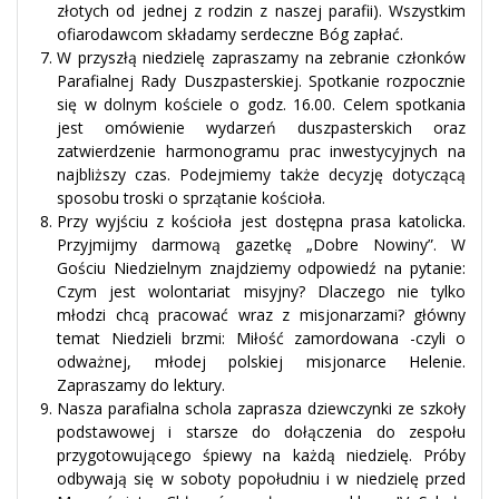
złotych od jednej z rodzin z naszej parafii). Wszystkim
ofiarodawcom składamy serdeczne Bóg zapłać.
W przyszłą niedzielę zapraszamy na zebranie członków
Parafialnej Rady Duszpasterskiej. Spotkanie rozpocznie
się w dolnym kościele o godz. 16.00. Celem spotkania
jest omówienie wydarzeń duszpasterskich oraz
zatwierdzenie harmonogramu prac inwestycyjnych na
najbliższy czas. Podejmiemy także decyzję dotyczącą
sposobu troski o sprzątanie kościoła.
Przy wyjściu z kościoła jest dostępna prasa katolicka.
Przyjmijmy darmową gazetkę „Dobre Nowiny”. W
Gościu Niedzielnym znajdziemy odpowiedź na pytanie:
Czym jest wolontariat misyjny? Dlaczego nie tylko
młodzi chcą pracować wraz z misjonarzami? główny
temat Niedzieli brzmi: Miłość zamordowana -czyli o
odważnej, młodej polskiej misjonarce Helenie.
Zapraszamy do lektury.
Nasza parafialna schola zaprasza dziewczynki ze szkoły
podstawowej i starsze do dołączenia do zespołu
przygotowującego śpiewy na każdą niedzielę. Próby
odbywają się w soboty popołudniu i w niedzielę przed