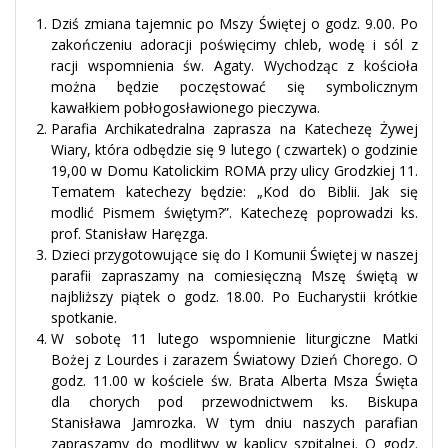
Dziś zmiana tajemnic po Mszy Świętej o godz. 9.00. Po
zakończeniu adoracji poświęcimy chleb, wodę i sól z
racji wspomnienia św. Agaty. Wychodząc z kościoła
można będzie poczęstować się symbolicznym
kawałkiem pobłogosławionego pieczywa.
Parafia Archikatedralna zaprasza na Katechezę Żywej
Wiary, która odbędzie się 9 lutego ( czwartek) o godzinie
19,00 w Domu Katolickim ROMA przy ulicy Grodzkiej 11.
Tematem katechezy będzie: „Kod do Biblii. Jak się
modlić Pismem świętym?”. Katechezę poprowadzi ks.
prof. Stanisław Haręzga.
Dzieci przygotowujące się do I Komunii Świętej w naszej
parafii zapraszamy na comiesięczną Mszę świętą w
najbliższy piątek o godz. 18.00. Po Eucharystii krótkie
spotkanie.
W sobotę 11 lutego wspomnienie liturgiczne Matki
Bożej z Lourdes i zarazem Światowy Dzień Chorego. O
godz. 11.00 w kościele św. Brata Alberta Msza Święta
dla chorych pod przewodnictwem ks. Biskupa
Stanisława Jamrozka. W tym dniu naszych parafian
zapraszamy do modlitwy w kaplicy szpitalnej. O godz.