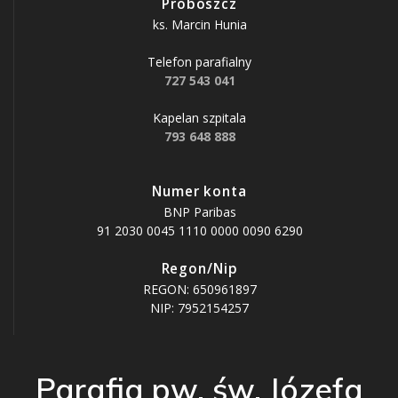
Proboszcz
ks. Marcin Hunia
Telefon parafialny
727 543 041
Kapelan szpitala
793 648 888
Numer konta
BNP Paribas
91 2030 0045 1110 0000 0090 6290
Regon/Nip
REGON: 650961897
NIP: 7952154257
Parafia pw. św. Józefa