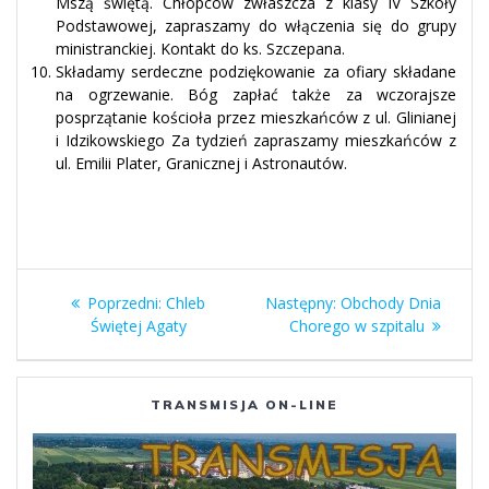
Mszą świętą. Chłopców zwłaszcza z klasy IV Szkoły
Podstawowej, zapraszamy do włączenia się do grupy
ministranckiej. Kontakt do ks. Szczepana.
Składamy serdeczne podziękowanie za ofiary składane
na ogrzewanie. Bóg zapłać także za wczorajsze
posprzątanie kościoła przez mieszkańców z ul. Glinianej
i Idzikowskiego Za tydzień zapraszamy mieszkańców z
ul. Emilii Plater, Granicznej i Astronautów.
Nawigacja
Poprzedni
Następny
Poprzedni:
Chleb
Następny:
Obchody Dnia
wpisu
wpis:
wpis:
Świętej Agaty
Chorego w szpitalu
TRANSMISJA ON-LINE