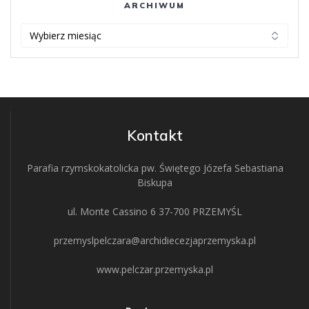
ARCHIWUM
ARCHIWUM
Kontakt
Parafia rzymskokatolicka pw. Świętego Józefa Sebastiana
Biskupa
ul. Monte Cassino 6 37-700 PRZEMYŚL
przemyslpelczara@archidiecezjaprzemyska.pl
www.pelczar.przemyska.pl